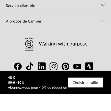
Service clientèle
A propos de Camper
48 €
Choisir la taille
69 €
-
30
%
© Camper, 2026
Abonnez-vous
pour -10% de réduction