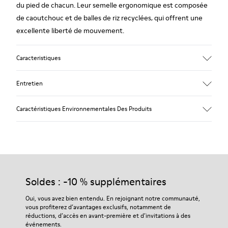
du pied de chacun. Leur semelle ergonomique est composée
de caoutchouc et de balles de riz recyclées, qui offrent une
excellente liberté de mouvement.
Caracteristiques
Tige
Entretien
Cuir de vachette
Couleur
Caractéristiques Environnementales Des Produits
Bleu
Semelle extérieure/Caractéristiques
Nos chaussures sont confectionnées à partir de matières haut
Semelle extérieure en caoutchouc (20 % recyclé)
de gamme soigneusement sélectionnées. L’utilisation de
Système de fermeture à bandes auto-agrippantes pour un
produits d’entretien adaptés garantira la protection et la
enfilage facile
durabilité accrue de vos chaussures.
Doublure
75 % Cuir de porc, 25 % Cuir de porc finition suède
Soldes : -10 % supplémentaires
Pour obtenir des instructions détaillées sur l’entretien de
votre paire de chaussures, consultez notre
guide d’entretien
Oui, vous avez bien entendu. En rejoignant notre communauté,
des chaussures
.
vous profiterez d’avantages exclusifs, notamment de
réductions, d’accès en avant-première et d’invitations à des
événements.