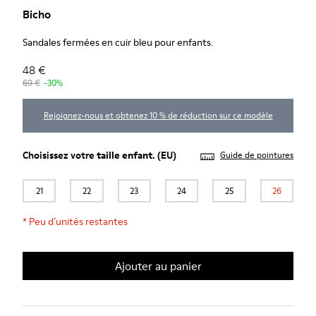
Bicho
Sandales fermées en cuir bleu pour enfants.
48 €
69 €
-30%
Rejoignez-nous et obtenez 10 % de réduction sur ce modèle
Choisissez votre
taille enfant
. (EU)
Guide de pointures
21
22
23
24
25
26
*
Peu d’unités restantes
Ajouter au panier