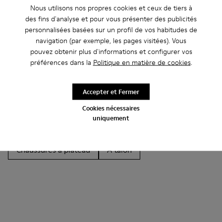
Nous utilisons nos propres cookies et ceux de tiers à
des fins d'analyse et pour vous présenter des publicités
Autres Catégories
personnalisées basées sur un profil de vos habitudes de
navigation (par exemple, les pages visitées). Vous
pouvez obtenir plus d'informations et configurer vos
préférences dans la
Politique en matière de cookies
.
Bottines
Non Leather
Ballerines
Chaussures à lacets
Mocassins
Clogs
Accepter et Fermer
Cookies nécessaires
Sandales
Bottes
Chaussures casual
uniquement
Baskets
Chaussons
Chaussures habillées
Chaussures à plateau
À talon