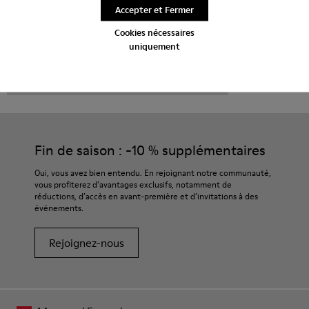
Accepter et Fermer
Cookies nécessaires
uniquement
CAMPER
HOMME CHAUSSURES
BRK POUR HOMME
Fin de saison : -10 % supplémentaires
Oui, vous avez bien entendu. En rejoignant notre communauté,
vous profiterez d’avantages exclusifs, notamment de
réductions, d’accès en avant-première et d’invitations à des
événements.
Rejoignez-nous