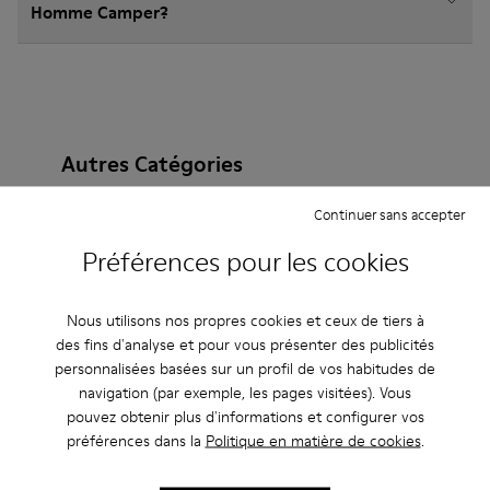
Homme Camper?
Autres Catégories
Continuer sans accepter
Préférences pour les cookies
Bottines
Non Leather
Ballerines
Chaussures à lacets
Mocassins
Clogs
Nous utilisons nos propres cookies et ceux de tiers à
des fins d'analyse et pour vous présenter des publicités
Sandales
Bottes
Chaussures casual
personnalisées basées sur un profil de vos habitudes de
navigation (par exemple, les pages visitées). Vous
Baskets
Chaussons
Chaussures habillées
pouvez obtenir plus d'informations et configurer vos
préférences dans la
Politique en matière de cookies
.
Chaussures à plateau
À talon