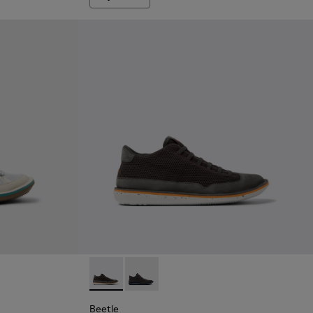
r homme.
es Pour homme.
é et nubuck pour homme.
 recyclé et nubuck pour homme.
oncé pour homme
ssures en textile grises Pour homme.
- Chaussures en textile grises Pour homme.
Beetle - K300327-020 - Bottines grises en t
Beetle - K300327-012 - Bottines grise
Beetle