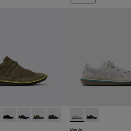
rron Pour homme.
uck noires Pour homme.
uir nubuck vertes Pour homme.
en coton recyclé et nubuck pour homme.
vertes en coton recyclé et nubuck pour homme.
aussures gris foncé pour homme
1-079 - Bottines en textile et cuir nubuck vertes Pour homme.
 - 36791-081 - Bottines en textile et cuir nubuck marron Pou
Beetle - 36791-080 - Bottines en textile et cuir nubuck noir
Beetle - 36791-077 - Bottines bleues en coton recycl
Beetle - 36791-076 - Bottines vertes en coton
Beetle - 36791-001 - Chaussures gris f
Beetle - K101096-002 - Chau
Beetle - K101096-001 
Beetle