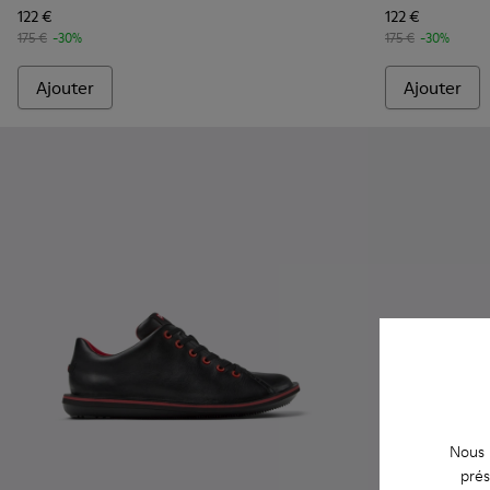
122 €
122 €
175 €
-30%
175 €
-30%
Ajouter
Ajouter
Nous u
prés