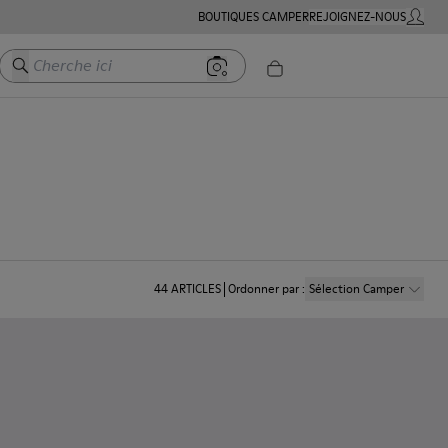
BOUTIQUES CAMPER
REJOIGNEZ-NOUS
MON C
Cherche ici
44
ARTICLES
Ordonner par
:
Sélection Camper