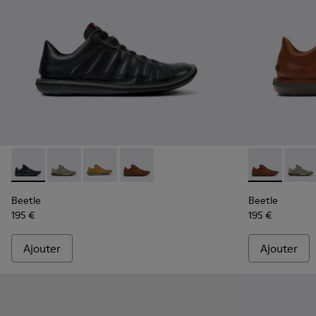
Beetle - 18751-048 - Chaussures en cuir noir pour homme.
Beetle - 18751-109 - Chaussures en cuir nubuck gris
Beetle - 18751-096 - Baskets en nubuck mar
Beetle - 18751-049 - Chaussures en c
Beetle - 187
Beetle
Beetle
Beetle
195 €
195 €
Ajouter
Ajouter