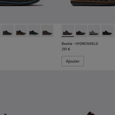
me.
rron pour homme.
uck vert pour homme.
 cuir noir
skets en nubuck vert
66 - Blue
453-011 - Bottines noires en tissu et nubuck pour homme.
36678-061 - Blue
 - K300453-012 - Bottines vertes en tissu et nubuck pour hom
Beetle - K300453-007
Beetle - K300453-006
Beetle - K300453-005 - Bottines noires en tis
Beetle - K300453-001 - Bottines gris f
Beetle - HYDROSHIELD - K30
Beetle - HYDROSHIELD
Beetle - HYDR
Beetle 
Beetle - HYDROSHIELD
210 €
Ajouter