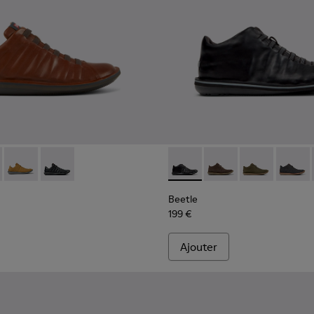
 Pour homme.
ron pour homme
uir marron pour homme.
51-049 - Chaussures en cuir marron pour homme.
 - 18751-109 - Chaussures en cuir nubuck gris Pour homme.
Beetle - 18751-096 - Baskets en nubuck marron pour homme
Beetle - 18751-048 - Chaussures en cuir noir pour ho
Beetle - 36678-094 - Bottine
Beetle - 36678-090 -
Beetle - 3667
Beetle 
Beetle
199 €
Ajouter