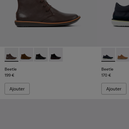
Beetle - 36530-060 - Bottines en cuir marron pour homme.
Beetle - 36530-059 - Bottines en nubuck marron p
Beetle - 36530-058 - Bottines en cuir noir 
Beetle - 36530-008 - Bottines en cuir
Beetle - 367
Beetle
Beetle
Beetle
199 €
170 €
Ajouter
Ajouter