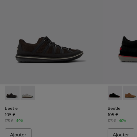
Beetle - K101096-001 - Chaussures en textile grises Pour h
Beetle - K101096-002 - Chaussures en textile grises
Beetle - 3679
Beetle
Beetle
Beetle
105 €
105 €
175 €
-40%
175 €
-40%
Ajouter
Ajouter