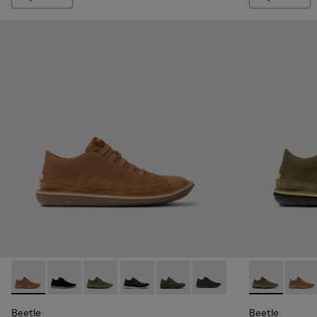
Beetle - 36791-081 - Bottines en textile et cuir nubuck ma
Beetle - 36791-080 - Bottines en textile et cuir nub
Beetle - 36791-079 - Bottines en textile et c
Beetle - 36791-077 - Bottines bleues 
Beetle - 36791-076 - Bottines 
Beetle - 36791-001 - Ch
Beetle - 3679
Beetle
Beetle
Beetle