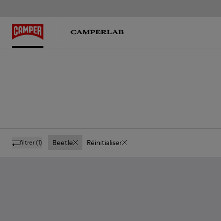
Beetle
Réinitialiser
filtrer
(1)