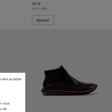
105 €
175 €
-40%
Ajouter
r sans accepter
ur vous
es de