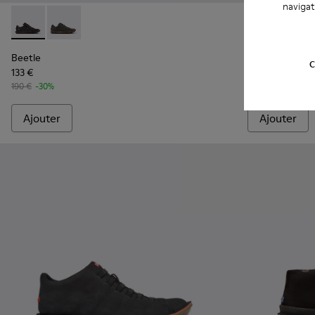
navigat
Beetle - 18648-074 - Chaussures en cuir noir pour homme.
Beetle - 18648-071 - Chaussures en cuir velours gri
Beetle - K300
Beetle
Beetle
Beetle
C
133 €
122 €
190 €
-30%
175 €
-30%
Ajouter
Ajouter