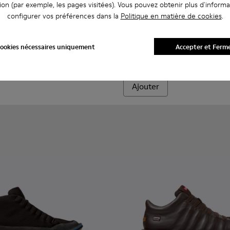
ion (par exemple, les pages visitées). Vous pouvez obtenir plus d'informa
configurer vos préférences dans la
Politique en matière de cookies
.
s pour homme.
327-012 - Bottines grises en textile et cuir nubuck Pour homm
 - K300327-020 - Bottines grises en textile et cuir nubuck Po
Beetle - 18648-071 - Chaussu
Beetle - 18648-074 - 
Beetle
ookies nécessaires uniquement
Accepter et Ferm
133 €
190 €
-30%
Ajouter