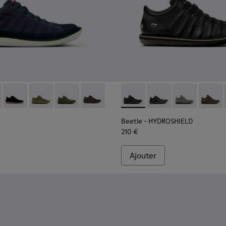
our homme
pour homme
 noir pour homme.
91-077 - Bottines bleues en coton recyclé et nubuck pour hom
 - 36791-081 - Bottines en textile et cuir nubuck marron Pou
Beetle - 36791-080 - Bottines en textile et cuir nubuck noir
Beetle - 36791-079 - Bottines en textile et cuir nubu
Beetle - 36791-076 - Bottines vertes en coton
Beetle - 36791-001 - Chaussures gris f
Beetle - HYDROSHIELD - K300
Beetle - HYDROSHIELD
Beetle - HYDR
Beetle 
Beetle - HYDROSHIELD
210 €
Ajouter