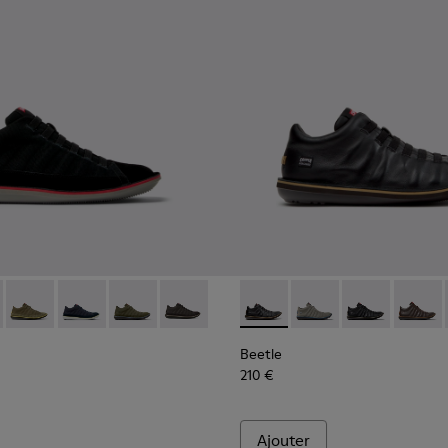
omme.
 Pour homme.
1-080 - Bottines en textile et cuir nubuck noires Pour homme.
 - 36791-081 - Bottines en textile et cuir nubuck marron Pou
Beetle - 36791-079 - Bottines en textile et cuir nubuck vert
Beetle - 36791-077 - Bottines bleues en coton recycl
Beetle - 36791-076 - Bottines vertes en coton
Beetle - 36791-001 - Chaussures gris f
Beetle - K300479-010 - Botti
Beetle - K300479-009
Beetle - K3004
Beetle 
Beetle
210 €
Ajouter