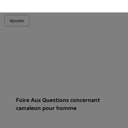
Camaleon
150 €
Ajouter
Foire Aux Questions concernant
camaleon pour homme