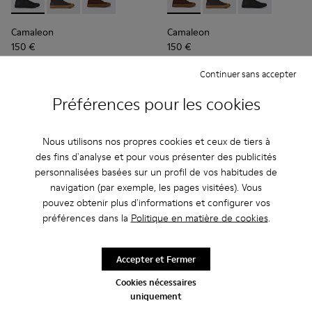
Camaleon - K300419-001 - Bottes en cuir noir pour homme
Camaleon - K300419-009 - Brown
Camaleon - K300419-002 - Bottes en cuir ma
Camaleon - K300419-002 - B
Camaleon - K300419-
Camaleon - K3
Camaleon
Camaleon
150 €
150 €
Continuer sans accepter
Ajouter
Ajouter
Préférences pour les cookies
Nous utilisons nos propres cookies et ceux de tiers à
des fins d'analyse et pour vous présenter des publicités
personnalisées basées sur un profil de vos habitudes de
navigation (par exemple, les pages visitées). Vous
pouvez obtenir plus d'informations et configurer vos
préférences dans la
Politique en matière de cookies
.
Accepter et Fermer
Cookies nécessaires
Camaleon - K300419-009 - Brown
Camaleon - K300419-002 - Bottes en cuir marron p
Camaleon - K300419-001 - Bottes en cuir noi
uniquement