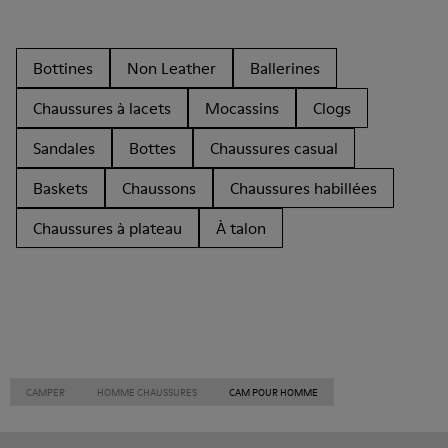
Bottines
Non Leather
Ballerines
Chaussures à lacets
Mocassins
Clogs
Sandales
Bottes
Chaussures casual
Baskets
Chaussons
Chaussures habillées
Chaussures à plateau
À talon
CAMPER
HOMME CHAUSSURES
CAM POUR HOMME