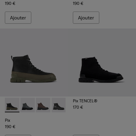
190 €
190 €
Ajouter
Ajouter
Pix TENCEL®
170 €
Pix - K300277-012 - Bottines en cuir noir et vert pour homm
Pix - K300277-019 - Bottes mi-hautes multicolores e
Pix - K300277-011 - Bottes à lacets en cuir m
Pix - K300277-007 - Bottes mi-hautes 
Pix - K300277-006 - Bottes à l
Pix - K300277-005 - Mul
Pix - K300277-002
Pix
190 €