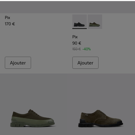
Pix
170 €
Pix - K100360-032 - Chaussu
Pix - K100360-052 - 
Pix
90 €
150 €
-40%
Ajouter
Ajouter