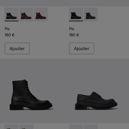
Pix - K300542-004 - Bottines en cuir noir pour homme.
Pix - K300542-005 - Bottines en cuir marron pour 
Pix - K300542-003 - Bottines en cuir suédé 
Pix - K300562-001 - Bottines
Pix - K300562-002 - B
Pix
Pix
180 €
180 €
Ajouter
Ajouter