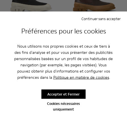
Continuer sans accepter
Préférences pour les cookies
Pix - K300252-023 - Bottes Chelsea en cuir noir pour homm
Pix - K300252-028 - Bottines Chelsea en cuir marro
Pix - K300252-027 - Bottines Chelsea en cuir
Pix - K300252-020 - Bottes Chelsea en
Pix - K300252-019 - Bottes Chel
Pix - K300252-028 - Bottine
Pix - K300252-015 - Bott
Pix - K300252-027 - B
Pix - K300252-
Pix - K
Nous utilisons nos propres cookies et ceux de tiers à
Pix
Pix
des fins d'analyse et pour vous présenter des publicités
190 €
190 €
personnalisées basées sur un profil de vos habitudes de
navigation (par exemple, les pages visitées). Vous
Ajouter
Ajouter
pouvez obtenir plus d'informations et configurer vos
préférences dans la
Politique en matière de cookies
.
Accepter et Fermer
Cookies nécessaires
uniquement