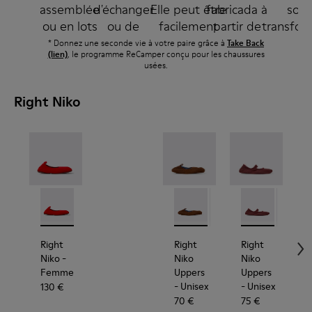
assemblée
d'échanger
Elle peut être
fabricada à
sont
ou en lots
ou de
facilement
partir de
transfor
séparés.
remplacer
désassemblée
matières
en nouve
* Donnez une seconde vie à votre paire grâce à
Take Back
(lien)
, le programme ReCamper conçu pour les chaussures
des pièces
pour être
recyclées
paire
usées.
permet de
recyclée.
et
boucla
conserver
recyclables.
ainsi 
Right Niko
vos
boucl
chaussures
plus
longtemps.
Right Niko - K201945-003 - Ballerines rouges en texti
Right Niko - K201945-002
Right Niko Uppers - KS00073
Right Niko Uppers -
Right Niko Upp
Right 
R
Right
Right
Right
Niko
-
Niko
Niko
Femme
Uppers
Uppers
- Unisex
- Unisex
-
130 €
70 €
75 €