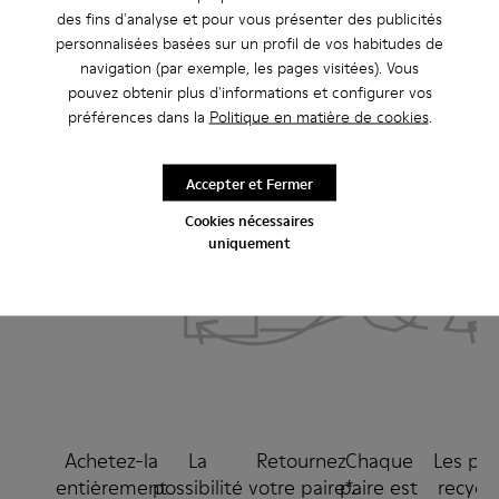
bouclée
des fins d'analyse et pour vous présenter des publicités
personnalisées basées sur un profil de vos habitudes de
1.
2.
3.
4.
5.
navigation (par exemple, les pages visitées). Vous
ACHAT
UTILISATION
DÉSASSEMBLAGE
RECYCLABILITÉ
ASSEMBLA
pouvez obtenir plus d'informations et configurer vos
préférences dans la
Politique en matière de cookies
.
Accepter et Fermer
Cookies nécessaires
uniquement
Achetez-la
La
Retournez
Chaque
Les piè
entièrement
possibilité
votre paire*.
paire est
recycl