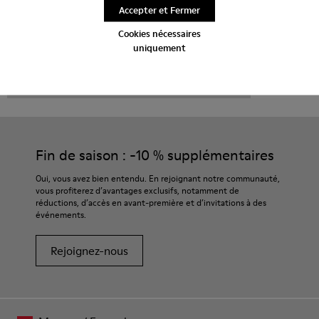
Accepter et Fermer
Cookies nécessaires
uniquement
CAMPER
HOMME CHAUSSURES
MORRYS POUR HOMME
Fin de saison : -10 % supplémentaires
Oui, vous avez bien entendu. En rejoignant notre communauté,
vous profiterez d’avantages exclusifs, notamment de
réductions, d’accès en avant-première et d’invitations à des
événements.
Rejoignez-nous