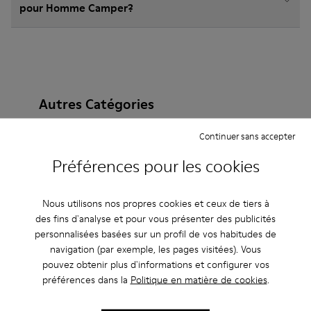
pour Homme Camper?
Autres Catégories
Continuer sans accepter
Préférences pour les cookies
Bottines
Non Leather
Ballerines
Chaussures à lacets
Mocassins
Clogs
Nous utilisons nos propres cookies et ceux de tiers à
des fins d'analyse et pour vous présenter des publicités
Sandales
Bottes
Chaussures casual
personnalisées basées sur un profil de vos habitudes de
navigation (par exemple, les pages visitées). Vous
Baskets
Chaussons
Chaussures habillées
pouvez obtenir plus d'informations et configurer vos
préférences dans la
Politique en matière de cookies
.
Chaussures à plateau
À talon