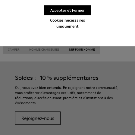
À talon
Accepter et Fermer
Cookies nécessaires
uniquement
CAMPER
HOMME CHAUSSURES
NRF POUR HOMME
Soldes : -10 % supplémentaires
Oui, vous avez bien entendu. En rejoignant notre communauté,
vous profiterez d’avantages exclusifs, notamment de
réductions, d’accès en avant-première et d’invitations à des
événements.
Rejoignez-nous