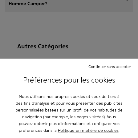
Homme Camper?
Autres Catégories
Continuer sans accepter
Bottines
Non Leather
Ballerines
Préférences pour les cookies
Chaussures à lacets
Mocassins
Clogs
Nous utilisons nos propres cookies et ceux de tiers à
Sandales
Bottes
Chaussures plates
des fins d'analyse et pour vous présenter des publicités
personnalisées basées sur un profil de vos habitudes de
Chaussures casual
Baskets
Chaussons
navigation (par exemple, les pages visitées). Vous
pouvez obtenir plus d'informations et configurer vos
Chaussures habillées
Chaussures à plateau
préférences dans la
Politique en matière de cookies
.