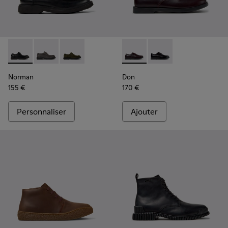
Norman - K100999-001 - Chaussures en cuir noir pour homm
Norman - K100999-005
Norman - K100999-002
Don - K101140-003 - Chaussu
Don - K101140-001 - C
Norman
Don
155 €
170 €
Personnaliser
Ajouter