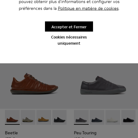
pouvez obtenir plus d'informations et configurer vos
Dean
Drift Trail
préférences dans la
Politique en matière de cookies
.
170 €
180 €
Accepter et Fermer
Ajouter
Ajouter
Cookies nécessaires
uniquement
Beetle - 18751-049 - Chaussures en cuir marron pour homme
Beetle - 18751-109
Beetle - 18751-096
Beetle - 18751-048
Peu Touring - K101083-005 -
Peu Touring - K10108
Peu Touring -
Peu Tou
Beetle
Peu Touring