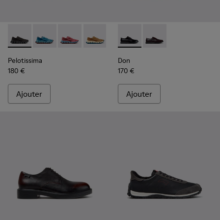
Pelotissima - K101109-006 - Baskets noires en matières te
Pelotissima - K101109-011 - Baskets bleues en matiè
Pelotissima - K101109-010
Pelotissima - K101109-007 - Baskets 
Don - K101140-001 - Chaussu
Don - K101140-003 - 
Pelotissima
Don
180 €
170 €
Ajouter
Ajouter