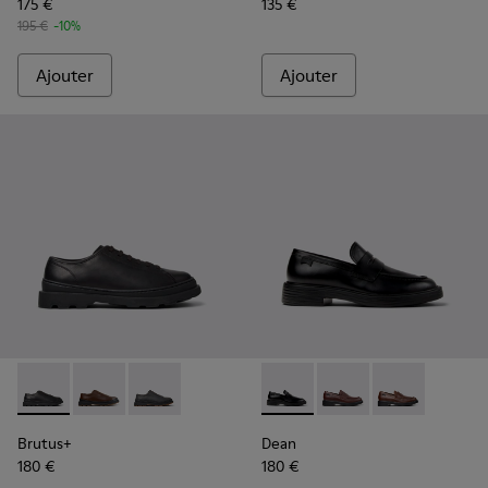
175 €
135 €
195 €
-10%
Ajouter
Ajouter
Brutus+ - K101066-001 - Chaussures en cuir noir pour homm
Brutus+ - K101066-004
Brutus+ - K101066-002
Dean - K101045-001 - Mocass
Dean - K101045-008 -
Dean - K10104
Brutus+
Dean
180 €
180 €