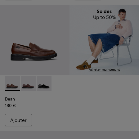
Soldes
Up to 50%
Acheter maintenant
Dean - K101045-005 - Mocassins en cuir marron pour homm
Dean - K101045-008 - Mocassins en cuir bordeaux 
Dean - K101045-001 - Mocassins en cuir noir
Dean
180 €
Ajouter