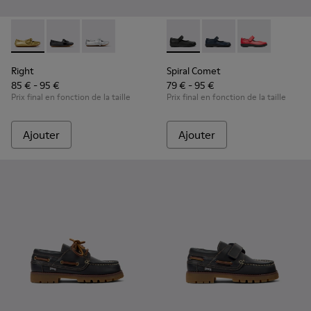
Right - K800702-004 - Ballerines jaunes en cuir pour enfants
Right - K800702-006 - Ballerines en cuir noir pour en
Right - K800702-002 - Ballerines en cuir gris 
Spiral Comet - 80356-003 - C
Spiral Comet - 80356-
Spiral Comet 
Right
Spiral Comet
85 € - 95 €
79 € - 95 €
Prix final en fonction de la taille
Prix final en fonction de la taille
Ajouter
Ajouter