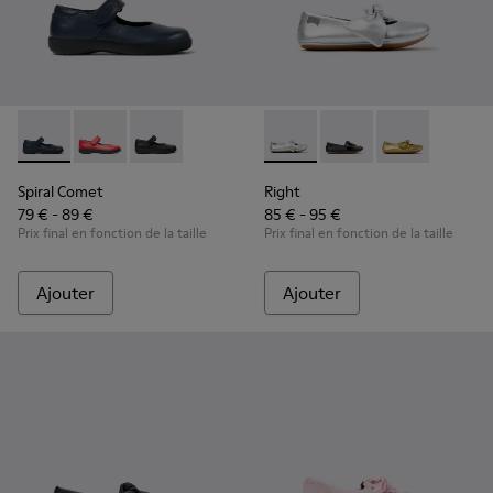
Spiral Comet - 80356-031 - Chaussures en cuir bleu pour enf
Spiral Comet - 80356-030 - Red
Spiral Comet - 80356-003 - Chaussures en cuir
Right - K800702-002 - Balleri
Right - K800702-006 - 
Right - K80070
Spiral Comet
Right
79 € - 89 €
85 € - 95 €
Prix final en fonction de la taille
Prix final en fonction de la taille
Ajouter
Ajouter