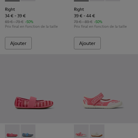
Right
Right
34 € - 39 €
39 € - 44 €
69 € - 79 €
-50%
79 € - 89 €
-50%
Prix final en fonction de la taille
Prix final en fonction de la taille
Ajouter
Ajouter
Right - K800696-001 - Ballerines roses en textile et cuir pou
Right - K800696-002 - Ballerines en textile et cuir b
Peu Path - K800692-002 - Cha
Peu Path - K800692-00