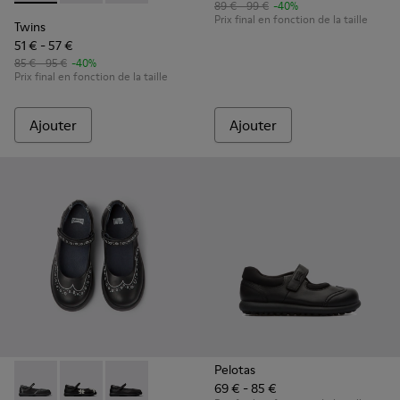
89 € - 99 €
-40%
Prix final en fonction de la taille
Twins
51 € - 57 €
85 € - 95 €
-40%
Prix final en fonction de la taille
Ajouter
Ajouter
Pelotas
69 € - 85 €
Twins - K800549-001 - Babies en cuir noir pour enfant
Twins - K800549-006 - Ballerines en cuir multicolore
Twins - K800549-003 - Ballerines en cuir noir