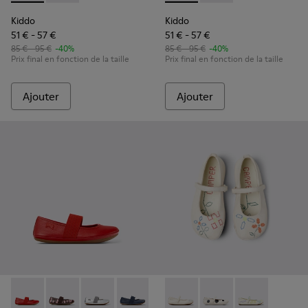
Kiddo
Kiddo
51 € - 57 €
51 € - 57 €
85 € - 95 €
-40%
85 € - 95 €
-40%
Prix final en fonction de la taille
Prix final en fonction de la taille
Ajouter
Ajouter
Right - 80025-153 - Ballerines en cuir rouge pour enfant.
Right - 80025-160 - Ballerines en cuir multicolore po
Right - 80025-159 - Ballerines en cuir grises p
Right - 80025-116 - Ballerines en cuir 
Right - 80025-109
Twins - K800486-007 - Baller
Right - 80025-053 - Balle
Twins - K800486-011 - 
Right - 80025-0
Twins - K80048