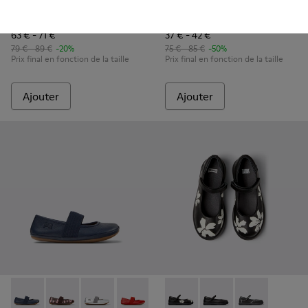
Right
Peu Path
63 € - 71 €
37 € - 42 €
79 € - 89 €
-20%
75 € - 85 €
-50%
Prix final en fonction de la taille
Prix final en fonction de la taille
Ajouter
Ajouter
Right - 80025-116 - Ballerines en cuir bleu pour enfants.
Right - 80025-160 - Ballerines en cuir multicolore po
Right - 80025-159 - Ballerines en cuir grises p
Right - 80025-153 - Ballerines en cuir 
Right - 80025-109
Twins - K800549-006 - Baller
Right - 80025-053 - Balle
Twins - K800549-003 -
Right - 80025-0
Twins - K80054