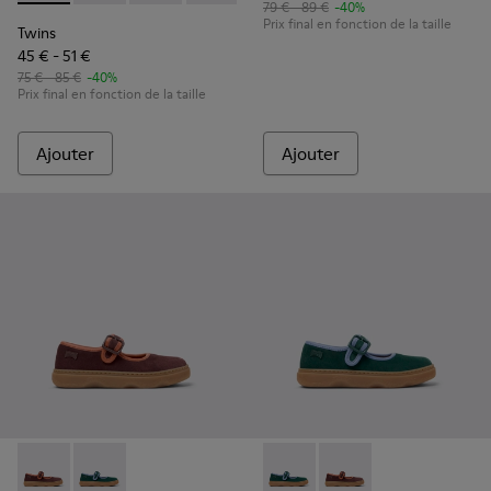
79 € - 89 €
-40%
Prix final en fonction de la taille
Twins
45 € - 51 €
75 € - 85 €
-40%
Prix final en fonction de la taille
Ajouter
Ajouter
Kiddo - K800662-001 - Chaussures multicolores en nubuck et
Kiddo - K800662-002 - Chaussures multicolores en nu
Kiddo - K800662-002 - Chauss
Kiddo - K800662-001 -