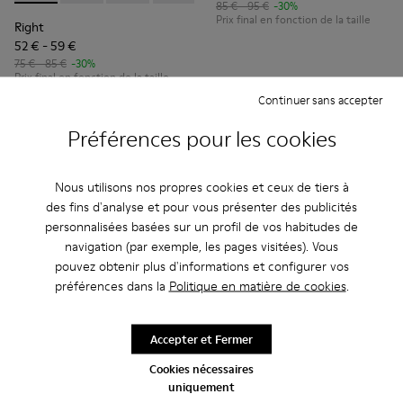
85 € - 95 €
-30%
Prix final en fonction de la taille
Right
52 € - 59 €
75 € - 85 €
-30%
Prix final en fonction de la taille
Continuer sans accepter
Ajouter
Ajouter
Préférences pour les cookies
Nous utilisons nos propres cookies et ceux de tiers à
des fins d'analyse et pour vous présenter des publicités
personnalisées basées sur un profil de vos habitudes de
navigation (par exemple, les pages visitées). Vous
pouvez obtenir plus d'informations et configurer vos
préférences dans la
Politique en matière de cookies
.
Accepter et Fermer
Cookies nécessaires
uniquement
Right - K800674-001 - Ballerines en cuir roses pour enfants.
Right - K800674-003 - Ballerines en cuir rouge pour 
Right - K800674-002 - Ballerines en cuir bleu 
Peu Path - K800692-001 - Cha
Peu Path - K800692-00