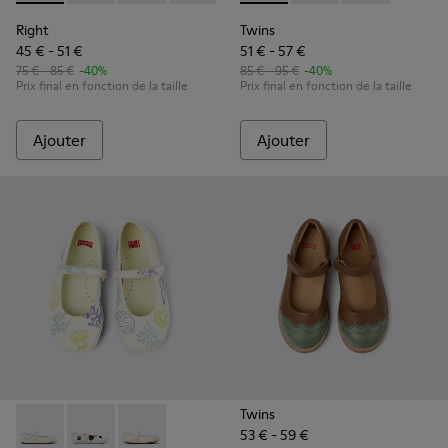
Right
Twins
45 € - 51 €
51 € - 57 €
75 € - 85 €
-40%
85 € - 95 €
-40%
Prix final en fonction de la taille
Prix final en fonction de la taille
Ajouter
Ajouter
Twins
53 € - 59 €
Twins - K800486-005 - Babies en cuir blanc
Twins - K800486-011 - Ballerines pour enfants en cuir
Twins - K800486-007 - Ballerines en cuir blan