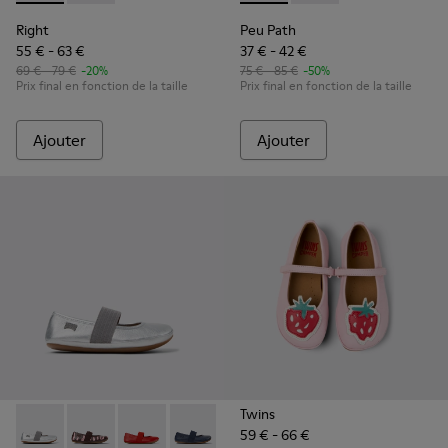
Right
Peu Path
55 € - 63 €
37 € - 42 €
69 € - 79 €
-20%
75 € - 85 €
-50%
Prix final en fonction de la taille
Prix final en fonction de la taille
Ajouter
Ajouter
Twins
59 € - 66 €
Right - 80025-159 - Ballerines en cuir grises pour enfants.
Right - 80025-160 - Ballerines en cuir multicolore po
Right - 80025-153 - Ballerines en cuir rouge p
Right - 80025-116 - Ballerines en cuir 
Right - 80025-109
Right - 80025-053 - Balle
Right - 80025-0