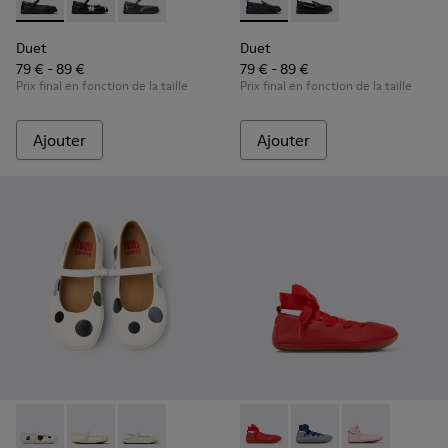
Duet - K800549-003 - Ballerines en cuir noir pour enfants.
Duet - K800549-006 - Ballerines en cuir multicolore 
Duet - K800549-001 - Babies en cuir noir pou
Duet - K800609-001 - Mocassi
Duet - K800609-003
Duet
Duet
79 € - 89 €
79 € - 89 €
Prix final en fonction de la taille
Prix final en fonction de la taille
Ajouter
Ajouter
Twins - K800486-011 - Ballerines pour enfants en cuir blanc e
Twins - K800486-007 - Ballerines en cuir blanc pour 
Twins - K800486-005 - Babies en cuir blanc
Right - K800674-003 - Baller
Right - K800674-002 -
Right - K80067