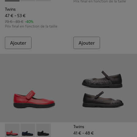
Prix final en fonction de la taille
Twins
47 € - 53 €
79 € - 89 €
-40%
Prix final en fonction de la taille
Ajouter
Ajouter
Twins
41 € - 48 €
Spiral Comet - 80356-030 - Red
Spiral Comet - 80356-031 - Chaussures en cuir bleu p
Spiral Comet - 80356-003 - Chaussures en cuir