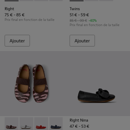
Right
Twins
75 € - 85 €
51 € - 59 €
Prix final en fonction de la taille
85 € - 99 €
-40%
Prix final en fonction de la taille
Ajouter
Ajouter
Right Nina
47 € - 53 €
Twins - 80025-160 - Ballerines en cuir multicolore pour enfa
Twins - 80025-159 - Ballerines en cuir grises pour enf
Twins - 80025-153 - Ballerines en cuir rouge p
Twins - 80025-116 - Ballerines en cuir 
Twins - 80025-109
Twins - 80025-053 - Ball
Twins - 80025-0