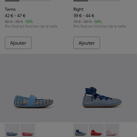
Twins
Right
42 € - 47 €
39 € - 44 €
85 € - 95 €
-50%
79 € - 89 €
-50%
Prix final en fonction de la taille
Prix final en fonction de la taille
Ajouter
Ajouter
Right - K800696-002 - Ballerines en textile et cuir bleues p
Right - K800696-001 - Ballerines roses en textile et c
Right - K800674-002 - Balleri
Right - K800674-003 -
Right - K80067