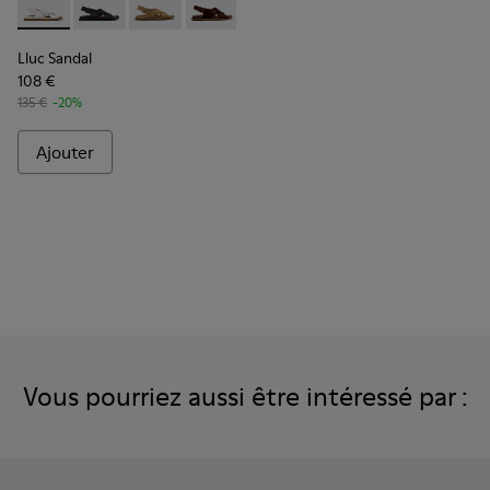
Lluc Sandal - K201880-003 - Sandales en cuir blanches Pou
Lluc Sandal - K201880-004 - Sandales en cuir noires
Lluc Sandal - K201880-002 - Sandales en dai
Lluc Sandal - K201880-001 - Sandales
Lluc Sandal
108 €
135 €
-20%
Ajouter
Vous pourriez aussi être intéressé par :