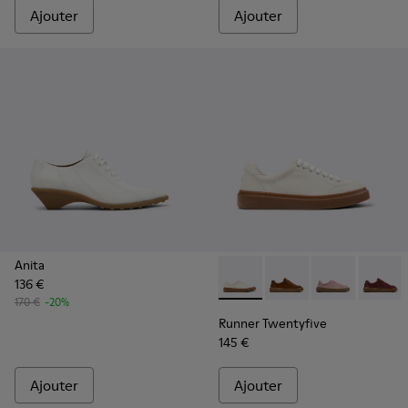
Ajouter
Ajouter
Anita
136 €
Runner Twentyfive - K201907
Runner Twentyfive - 
Runner Twenty
Runner 
170 €
-20%
Runner Twentyfive
145 €
Ajouter
Ajouter