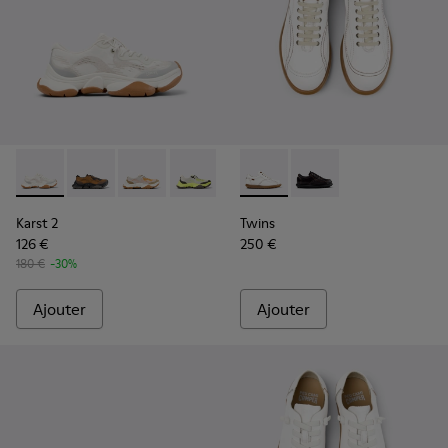
Karst 2 - K201837-009 - Baskets blanches et beiges sans co
Karst 2 - K201837-010
Karst 2 - K201837-008
Karst 2 - K201837-003
Twins - 27651-135 - Chaussur
Twins - 27651-136
Karst 2
Twins
126 €
250 €
180 €
-30%
Ajouter
Ajouter