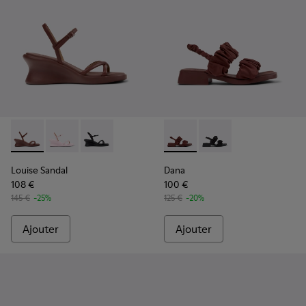
Louise Sandal - K201916-002 - Sandales en cuir bordeaux Po
Louise Sandal - K201916-003
Louise Sandal - K201916-001
Dana - K201894-003 - Sandal
Dana - K201894-001
Louise Sandal
Dana
108 €
100 €
145 €
-25%
125 €
-20%
Ajouter
Ajouter