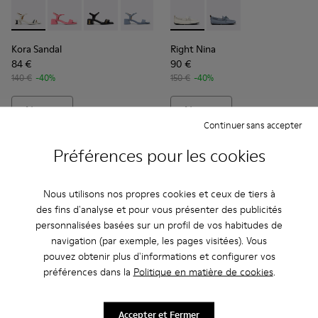
Kora Sandal - K201914-003 - Sandales en cuir blanc Pour fe
Kora Sandal - K201914-005
Kora Sandal - K201914-004
Kora Sandal - K201914-002
Kora Sandal - K201914-001
Right Nina - K201848-004 - B
Right Nina - K201848
Kora Sandal
Right Nina
84 €
90 €
140 €
-40%
150 €
-40%
Ajouter
Ajouter
Continuer sans accepter
Préférences pour les cookies
Nous utilisons nos propres cookies et ceux de tiers à
des fins d'analyse et pour vous présenter des publicités
personnalisées basées sur un profil de vos habitudes de
navigation (par exemple, les pages visitées). Vous
pouvez obtenir plus d'informations et configurer vos
préférences dans la
Politique en matière de cookies
.
Accepter et Fermer