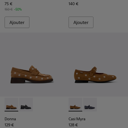
75 €
140 €
150 €
-50%
Ajouter
Ajouter
Donna - K201937-001 - Mocassins en cuir nubuck marron P
Donna - K201937-002
Casi Myra - K201904-001 - B
Casi Myra - K201904-
Donna
Casi Myra
129 €
128 €