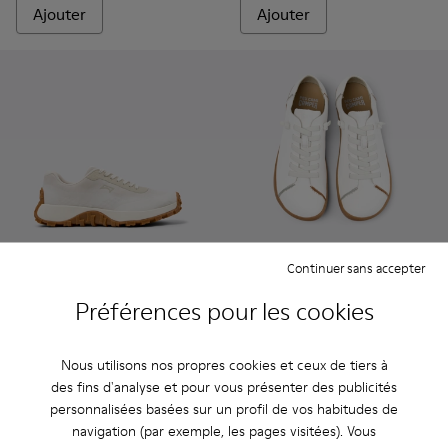
Ajouter
Ajouter
Continuer sans accepter
Préférences pour les cookies
Drift Trail - K201872-001 - Baskets beiges en matériaux tec
Drift Trail - K201872-006
Drift Trail - K201872-004
Drift Trail - K201872-003
Twins - K201928-003 - Chaus
Twins - K201928-002 
Drift Trail
Twins
Nous utilisons nos propres cookies et ceux de tiers à
122 €
250 €
des fins d'analyse et pour vous présenter des publicités
175 €
-30%
personnalisées basées sur un profil de vos habitudes de
navigation (par exemple, les pages visitées). Vous
Ajouter
Ajouter