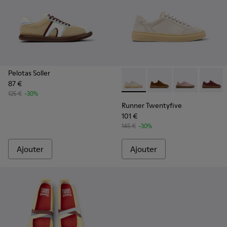
Pelotas Soller
87 €
Runner Twentyfive - K201907
Runner Twentyfive - 
Runner Twenty
Runner 
125 €
-30%
Runner Twentyfive
101 €
145 €
-30%
Ajouter
Ajouter