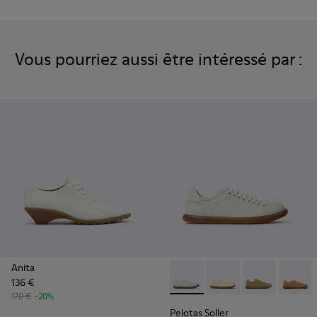
Vous pourriez aussi être intéressé par :
Anita
136 €
Pelotas Soller - K201668-001
Pelotas Soller - K201
Pelotas Soller
Pelotas
170 €
-20%
Pelotas Soller