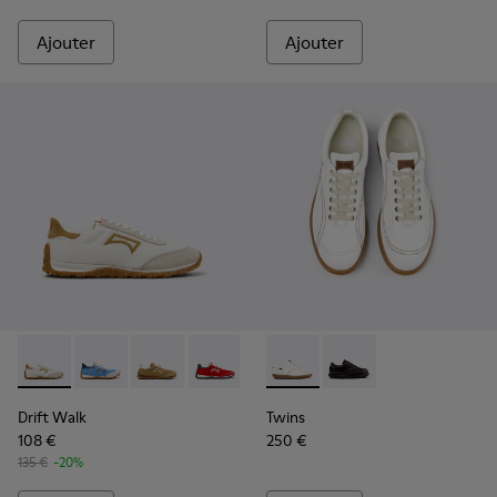
Ajouter
Ajouter
Drift Walk - K201886-001 - Baskets multicolores en textile 
Drift Walk - K201886-008
Drift Walk - K201886-006 - Baskets multicolo
Drift Walk - K201886-004
Drift Walk - K201886-003
Twins - 27651-135 - Chaussur
Twins - 27651-136
Drift Walk
Twins
108 €
250 €
135 €
-20%