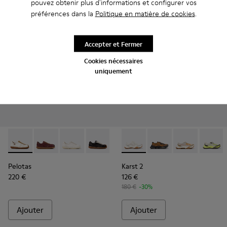
pouvez obtenir plus d'informations et configurer vos
préférences dans la
Politique en matière de cookies
.
Accepter et Fermer
Cookies nécessaires
uniquement
Pelotas - K201758-010 - Chaussures en daim et en cuir bla
Pelotas - K201758-007
Pelotas - K201758-003
Pelotas - K201758-001
Karst 2 - K201837-009 - Bask
Karst 2 - K201837-010
Karst 2 - K201
Karst 2
Pelotas
Karst 2
220 €
126 €
180 €
-30%
Ajouter
Ajouter