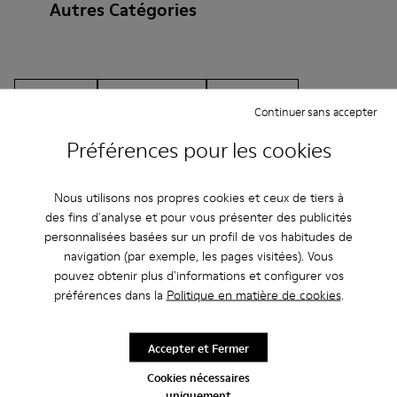
Autres Catégories
Bottines
Non Leather
Ballerines
Continuer sans accepter
Chaussures à lacets
Crochet et boucle
Préférences pour les cookies
Mocassins
Sandales
Bottes
Nous utilisons nos propres cookies et ceux de tiers à
Chaussures casual
Baskets
des fins d'analyse et pour vous présenter des publicités
personnalisées basées sur un profil de vos habitudes de
Chaussures décontractées
Chaussons
navigation (par exemple, les pages visitées). Vous
pouvez obtenir plus d'informations et configurer vos
préférences dans la
Politique en matière de cookies
.
Accepter et Fermer
Cookies nécessaires
CAMPER
ENFANT CHAUSSURES
CYBER MONDAY ALL CHAUSSURES
uniquement