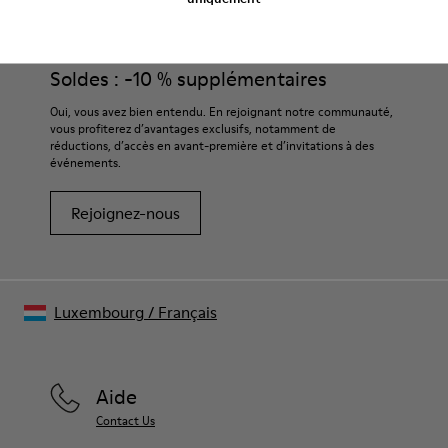
Soldes : -10 % supplémentaires
Oui, vous avez bien entendu. En rejoignant notre communauté,
vous profiterez d’avantages exclusifs, notamment de
réductions, d’accès en avant-première et d’invitations à des
événements.
Rejoignez-nous
Luxembourg
/
Français
Aide
Contact Us