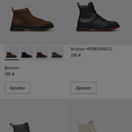
Brutus+ HYDROSHIELD
230 €
Brutus+ - K300535-002 - Bottines en nubuck marron pour 
Brutus+ - K300535-006
Brutus+ - K300535-005 - Bottines en cuir m
Brutus+ - K300535-003 - Bottines en 
Brutus+ - K300535-001 - Botti
Brutus+
195 €
Ajouter
Ajouter