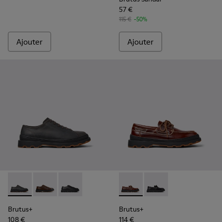
57 €
115 €
-50%
Ajouter
Ajouter
Brutus+ - K101066-002 - Chaussures en nubuck gris pour h
Brutus+ - K101066-004 - Chaussures en cuir marron
Brutus+ - K101066-001 - Chaussures en cuir 
Brutus+ - K101067-001 - Moc
Brutus+ - K101067-00
Brutus+
Brutus+
108 €
114 €