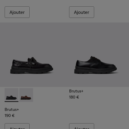
Ajouter
Ajouter
Brutus+
180 €
Brutus+ - K101067-002 - Chaussures bateau en cuir noir po
Brutus+ - K101067-001 - Mocassins en cuir marron 
Brutus+
190 €