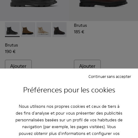
Brutus
185 €
Brutus - K300245-004 - Bottes mi-hautes en cuir noir pour
Brutus - K300245-038
Brutus - K300245-030 - Bottes en nubuck br
Brutus - K300245-029 - Bottes en nu
Brutus - K300245-025
Brutus - K300245-020
Brutus - K300245
Brutus - 
Br
Brutus
190 €
Ajouter
Ajouter
Continuer sans accepter
Préférences pour les cookies
Nous utilisons nos propres cookies et ceux de tiers à
des fins d'analyse et pour vous présenter des publicités
personnalisées basées sur un profil de vos habitudes de
navigation (par exemple, les pages visitées). Vous
pouvez obtenir plus d'informations et configurer vos