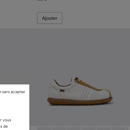
Ajouter
r sans accepter
ur vous
es de