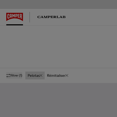
Pelotas
Réinitialiser
filtrer
(1)