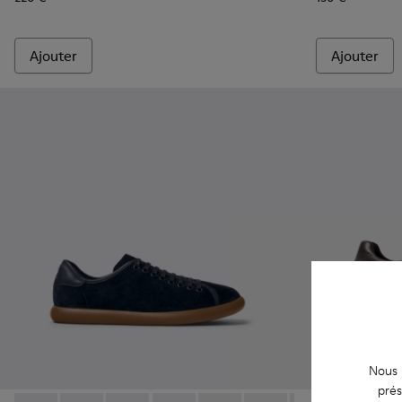
Ajouter
Ajouter
Nous u
prés