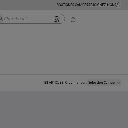
BOUTIQUES CAMPER
REJOIGNEZ-NOUS
MON C
herche ici
132
ARTICLES
Ordonner par
:
Sélection Camper