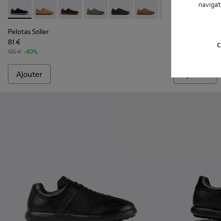
navigat
Pelotas Soller - K100974-015 - Baskets en cuir nubuck bleu
Pelotas Soller - K100974-021 - Baskets marron en nu
Pelotas Soller - K100974-018 - Baskets en nu
Pelotas Soller - K100974-017 - Baskets
Pelotas Soller - K100974-013
Pelotas Soller - K10097
Pelotas Soller - 
Pelotas - 16
Pelot
Pelotas Soller
Pelotas
81 €
220 €
C
135 €
-40%
Ajouter
Ajouter