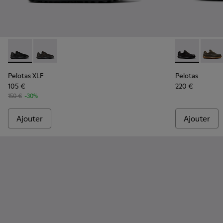
Pelotas XLF - K100752-001 - Baskets en cuir noir pour homm
Pelotas XLF - K100752-002 - Baskets en cuir marron
Pelotas - 160
Pelot
Pelotas XLF
Pelotas
105 €
220 €
150 €
-30%
Ajouter
Ajouter