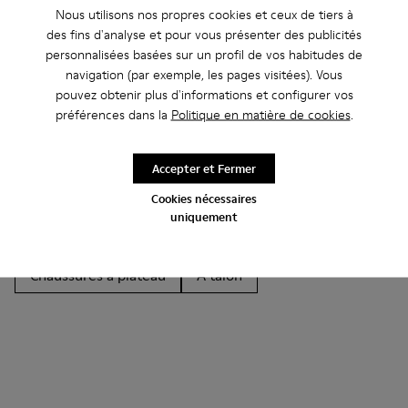
Nous utilisons nos propres cookies et ceux de tiers à
des fins d'analyse et pour vous présenter des publicités
Autres Catégories
personnalisées basées sur un profil de vos habitudes de
navigation (par exemple, les pages visitées). Vous
pouvez obtenir plus d'informations et configurer vos
préférences dans la
Politique en matière de cookies
.
Bottines
Non Leather
Ballerines
Chaussures à lacets
Mocassins
Clogs
Accepter et Fermer
Cookies nécessaires
Sandales
Bottes
Chaussures casual
uniquement
Baskets
Chaussons
Chaussures habillées
Chaussures à plateau
À talon