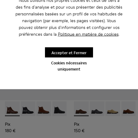
Nous utilisons nos propres cookies et ceux de tiers à
200 €
210 €
des fins d'analyse et pour vous présenter des publicités
personnalisées basées sur un profil de vos habitudes de
Ajouter
Ajouter
navigation (par exemple, les pages visitées). Vous
pouvez obtenir plus d'informations et configurer vos
préférences dans la
Politique en matière de cookies
.
Accepter et Fermer
Cookies nécessaires
uniquement
Pix - K300542-005 - Bottines en cuir marron pour homme.
Pix - K300542-004
Pix - K300542-003
Pix - K300542-001
Pix - K101076-010 - Chaussu
Pix - K101076-008
Pix - K101076
Pix - K
Pix
Pix
180 €
150 €