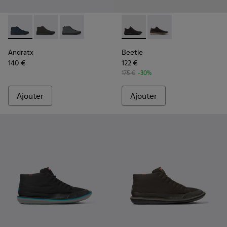
Andratx - K300143-008 - Baskets en tissu bleu marine pou
Andratx - K300143-010
Andratx - K300143-007
Beetle - K300327-012 - Botti
Beetle - K300327-020
Andratx
Beetle
140 €
122 €
175 €
-30%
Ajouter
Ajouter