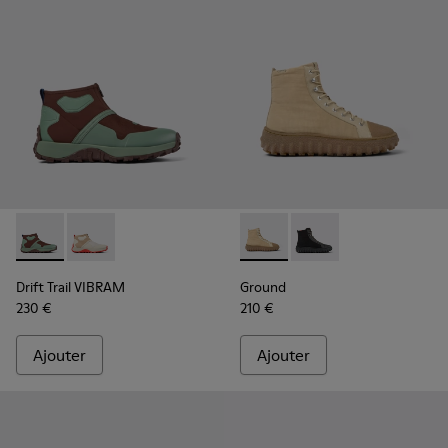
Drift Trail VIBRAM - K300487-002 - Bottines en PET recycl
Drift Trail VIBRAM - K300487-001 - Bottines en PET 
Ground - K300405-010 - Bott
Ground - K300405-01
Drift Trail VIBRAM
Ground
230 €
210 €
Ajouter
Ajouter