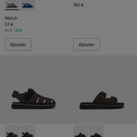
165 €
Match - K100781-008 - Sandales en tissu bleu et jaune pou
Match - K100781-004
Match
57 €
95 €
-40%
Ajouter
Ajouter
Oruga - K100285-006 - Sandales en cuir et textile marron 
Oruga - K100285-007
Oruga - K100286-004 - Sand
Oruga - K100286-005