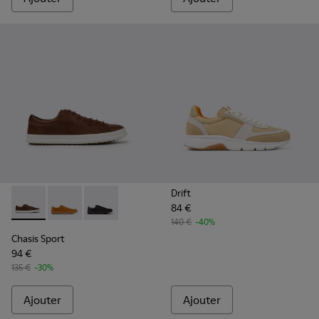
Drift
84 €
Chasis Sport - K100373-023 - Chaussures en cuir marron po
Chasis Sport - K100373-042
Chasis Sport - K100373-008 - Chaussures en c
140 €
-40%
Chasis Sport
94 €
135 €
-30%
Ajouter
Ajouter