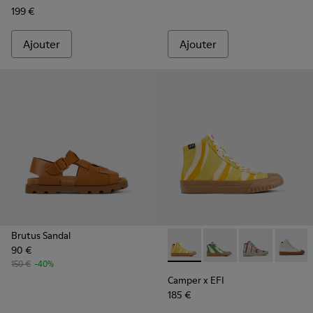
199 €
Ajouter
Ajouter
Brutus Sandal
90 €
Camper x EFI - K300379-022 
Camper x EFI - K3003
Camper x EFI 
Camper 
150 €
-40%
Camper x EFI
185 €