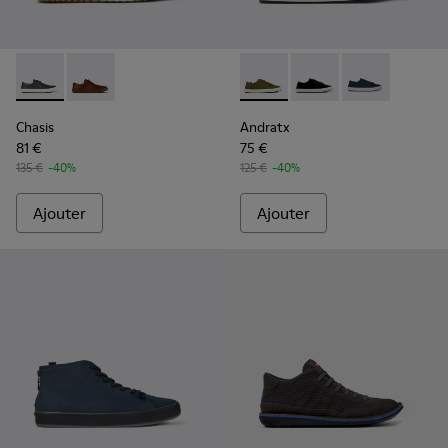
Chasis - K100836-011 - Chaussures en cuir bleues Pour hom
Chasis - K100836-016
Andratx - K100158-020 - Bas
Andratx - K100158-02
Andratx - K10
Chasis
Andratx
81 €
75 €
135 €
-40%
125 €
-40%
Ajouter
Ajouter