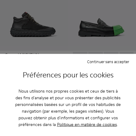
Ground MICHELIN
220 €
Continuer sans accepter
Junction - K100956-003 - Mo
Junction - K100956-0
Junction - K1
Junctio
Préférences pour les cookies
Junction
199 €
Nous utilisons nos propres cookies et ceux de tiers à
Ajouter
Ajouter
des fins d'analyse et pour vous présenter des publicités
personnalisées basées sur un profil de vos habitudes de
navigation (par exemple, les pages visitées). Vous
pouvez obtenir plus d'informations et configurer vos
préférences dans la
Politique en matière de cookies
.