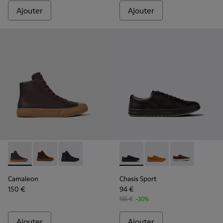
Ajouter
Ajouter
Camaleon - K300419-009 - Brown
Camaleon - K300419-002
Camaleon - K300419-001
Chasis Sport - K100373-008 -
Chasis Sport - K10037
Chasis Sport -
Camaleon
Chasis Sport
150 €
94 €
135 €
-30%
Ajouter
Ajouter