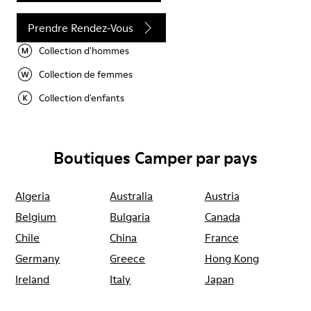
Prendre Rendez-Vous
Collection d'hommes
Collection de femmes
Collection d'enfants
Boutiques Camper par pays
Algeria
Australia
Austria
Belgium
Bulgaria
Canada
Chile
China
France
Germany
Greece
Hong Kong
Ireland
Italy
Japan
Mexico
Netherlands
Portugal