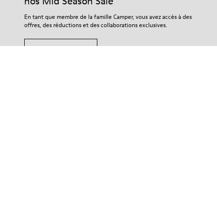
nos Mid Season Sale
En tant que membre de la famille Camper, vous avez accès à des
offres, des réductions et des collaborations exclusives.
Rejoignez-nous
Lebanon
/
Français
Aide
Contact Us
Boutiques Camper
Découvrez le magasin plus proche