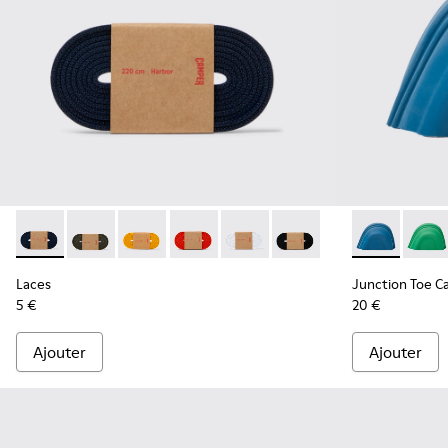
Laces - KL00002-005 - Lacets bleu foncé
Laces - KL00002-006
Laces - KL00002-004
Laces - KL00002-003
Laces - KL00002-002
Laces - KL00002-001
Junction Toe
Junct
Laces
Junction Toe C
5 €
20 €
Ajouter
Ajouter