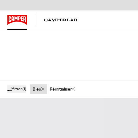
Bleu
Réinitialiser
filtrer
(1)