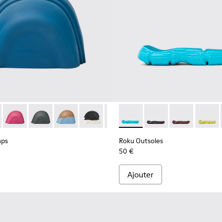
 Caps - KS00063-037 - Renforts de bout en caoutchouc bleus
ion Toe Caps - KS00063-044
Junction Toe Caps - KS00063-043
Junction Toe Caps - KS00063-039
Junction Toe Caps - KS00063-036
Junction Toe Caps - KS00063-027
Junction Toe Caps - KS00063-024
Roku Outsoles - KS00066-007 
Junction Toe Caps - KS00
Roku Outsoles - KS0
Junction Toe Caps
Roku Outsoles
Junction To
Roku O
Junc
aps
Roku Outsoles
50 €
Ajouter