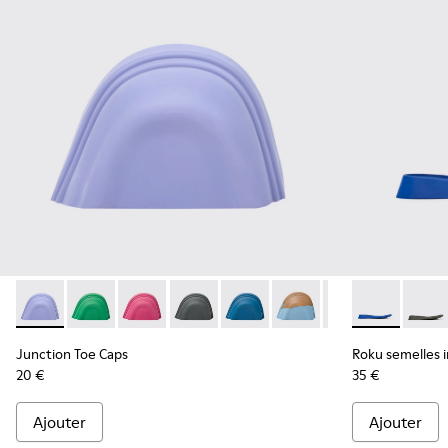
Junction Toe Caps - KS00063-024 - Bouts en caoutchouc bleu
Junction Toe Caps - KS00063-044
Junction Toe Caps - KS00063-043
Junction Toe Caps - KS00063-039
Junction Toe Caps - KS00063-03
Junction Toe Caps - KS
Junction Toe Cap
Roku semelles
Junction 
Roku s
Jun
Junction Toe Caps
Roku semelles i
20 €
35 €
Ajouter
Ajouter