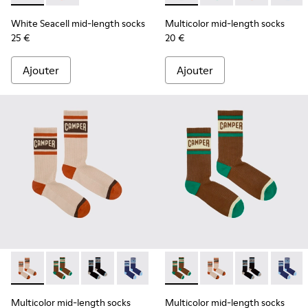
White Seacell mid-length socks
Multicolor mid-length socks
25 €
20 €
Ajouter
Ajouter
Multicolor mid-length socks - KA00073-008 - Chaussettes m
Multicolor mid-length socks - KA00073-009 - Chauss
Multicolor mid-length socks - KA00073-007 - 
Multicolor mid-length socks - KA0007
Multicolor mid-length socks
Multicolor mid-lengt
Multicolor mid
Multico
Multicolor mid-length socks
Multicolor mid-length socks