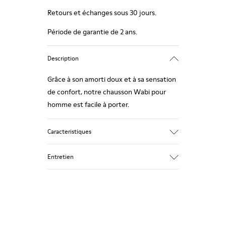
Retours et échanges sous 30 jours.
Période de garantie de 2 ans.
Description
Grâce à son amorti doux et à sa sensation
de confort, notre chausson Wabi pour
homme est facile à porter.
Caracteristiques
Adapté pour l'hiver : confort thermique.
Entretien
Semelle extérieure en caoutchouc
recyclé
Forme anatomique
Doublure : 100 % Textile (90% Lana - 10%
Nos chaussures sont confectionnées à
Polyester)
partir de matières haut de gamme
soigneusement sélectionnées.