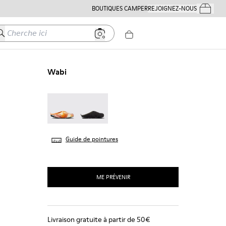
BOUTIQUES CAMPER
REJOIGNEZ-NOUS
Mes Comm
herche ici
Wabi
Wabi - 18811-097
Wabi - 18811-033
Guide de pointures
ME PRÉVENIR
Livraison gratuite à partir de 50€