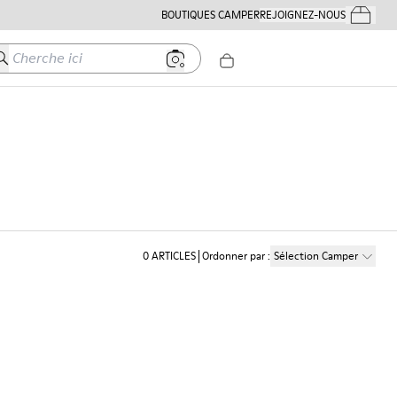
BOUTIQUES CAMPER
REJOIGNEZ-NOUS
Mes Comm
herche ici
0
ARTICLES
Ordonner par
:
Sélection Camper