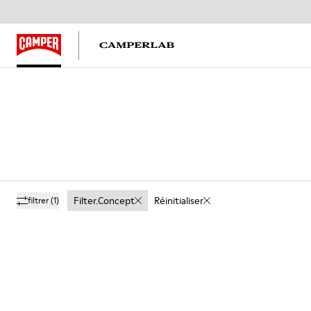
Filter.concept
Réinitialiser
filtrer
(1)