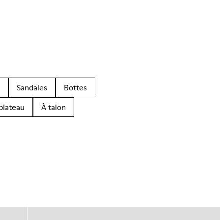
Sandales
Bottes
plateau
À talon