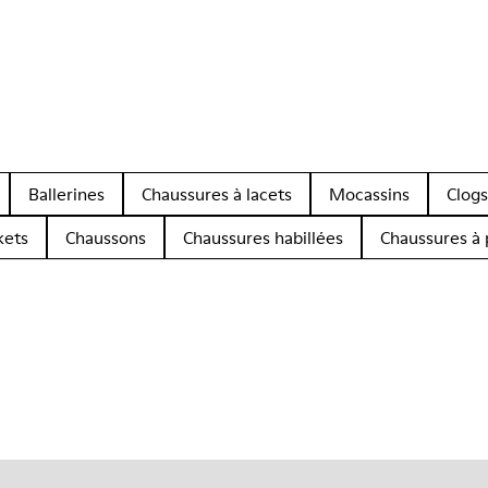
Ballerines
Chaussures à lacets
Mocassins
Clogs
kets
Chaussons
Chaussures habillées
Chaussures à 