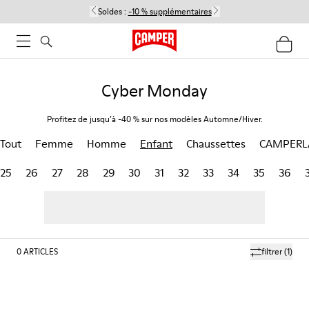
Soldes :
-10 % supplémentaires
Cyber Monday
Profitez de jusqu’à -40 % sur nos modèles Automne/Hiver.
Tout
Femme
Homme
Enfant
Chaussettes
CAMPERL
25
26
27
28
29
30
31
32
33
34
35
36
0
ARTICLES
filtrer
(1)