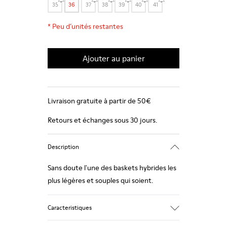
35
36
37
38
39
40
41
*
Peu d’unités restantes
Ajouter au panier
Livraison gratuite à partir de 50€
Retours et échanges sous 30 jours.
Description
Sans doute l'une des baskets hybrides les
plus légères et souples qui soient.
Caracteristiques