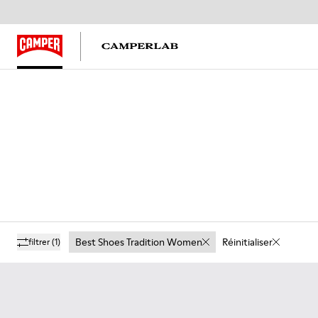
Best Shoes Tradition Women
Réinitialiser
filtrer
(1)