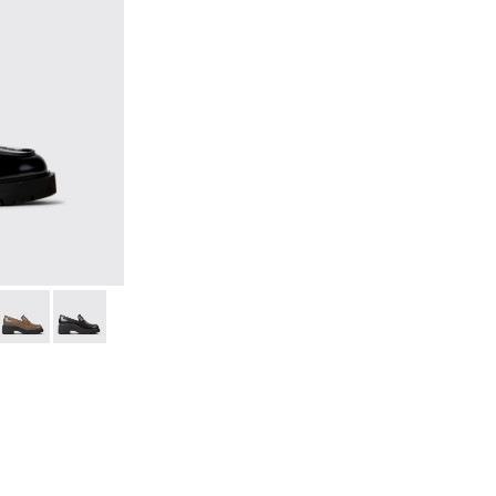
sins en cuir noir pour femme.
ocassins en cuir noir pour femme.
25-036
 K201425-033
Milah - K201425-007
Milah - K201425-006