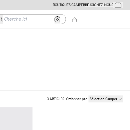
BOUTIQUES CAMPER
REJOIGNEZ-NOUS
Mes Comm
herche ici
3
ARTICLES
Ordonner par
:
Sélection Camper