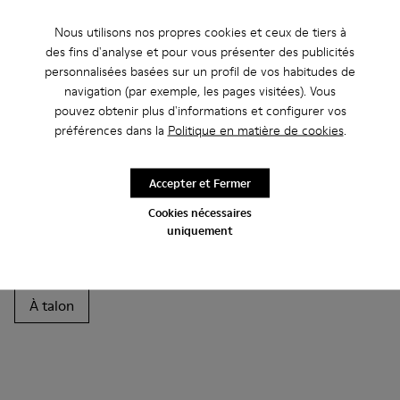
Nous utilisons nos propres cookies et ceux de tiers à
Autres Catégories
des fins d'analyse et pour vous présenter des publicités
personnalisées basées sur un profil de vos habitudes de
navigation (par exemple, les pages visitées). Vous
pouvez obtenir plus d'informations et configurer vos
Bottines
Non Leather
Ballerines
préférences dans la
Politique en matière de cookies
.
Chaussures à lacets
Mocassins
Clogs
Accepter et Fermer
Sandales
Bottes
Chaussures plates
Cookies nécessaires
uniquement
Chaussures casual
Baskets
Chaussons
Chaussures habillées
Chaussures à plateau
À talon