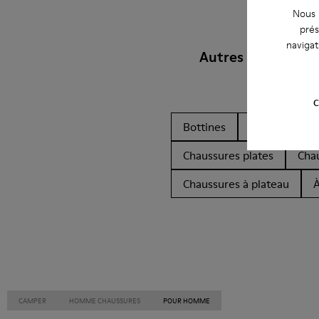
Nous u
prés
navigat
Autres Catégories
C
Bottines
Non Leather
Chaussures plates
Cha
Chaussures à plateau
À
CAMPER
HOMME CHAUSSURES
POUR HOMME