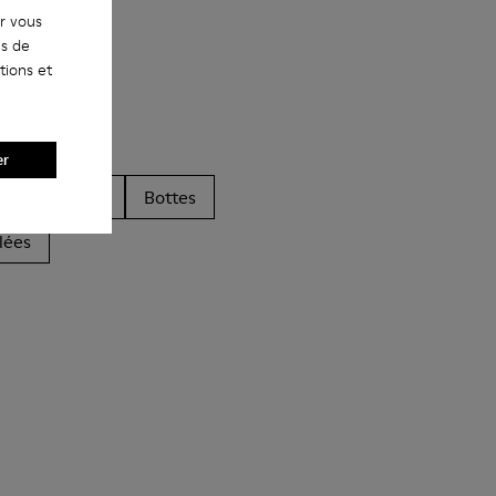
ur vous
es de
tions et
er
Sandales
Bottes
lées