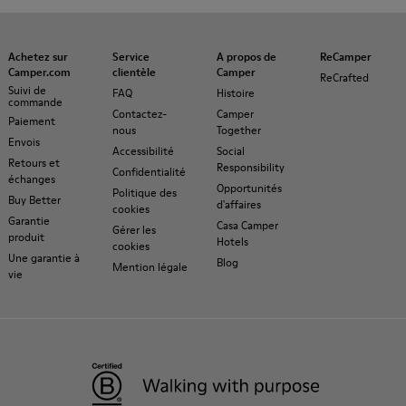
Achetez sur
Service
A propos de
ReCamper
Camper.com
clientèle
Camper
ReCrafted
Suivi de
FAQ
Histoire
commande
Contactez-
Camper
Paiement
nous
Together
Envois
Accessibilité
Social
Retours et
Responsibility
Confidentialité
échanges
Opportunités
Politique des
Buy Better
d'affaires
cookies
Garantie
Casa Camper
Gérer les
produit
Hotels
cookies
Une garantie à
Blog
Mention légale
vie