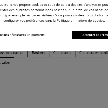
tilisons nos propres cookies et ceux de tiers à des fins d'analyse et po
enter des publicités personnalisées basées sur un profil de vos habitud
ion (par exemple, les pages visitées). Vous pouvez obtenir plus d'informa
configurer vos préférences dans la
Politique en matière de cookies
.
ookies nécessaires uniquement
Accepter et Ferm
Ballerines
Chaussures à lacets
Mocassins
Clogs
ussures casual
Baskets
Chaussons
Chaussures habil
 talon