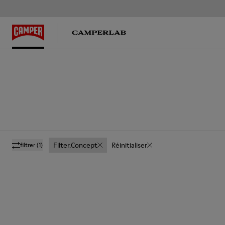
Filter.concept
Réinitialiser
filtrer
(1)