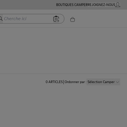
BOUTIQUES CAMPER
REJOIGNEZ-NOUS
MON C
herche ici
0
ARTICLES
Ordonner par
:
Sélection Camper