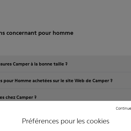
ons concernant pour homme
ures Camper à la bonne taille ?
Quelle est la garantie sur les pour Homme achetées sur le site Web de Camper ?
bles chez Camper ?
Continue
Quels sont les frais d'expédition pour les pour Homme Camper?
Préférences pour les cookies