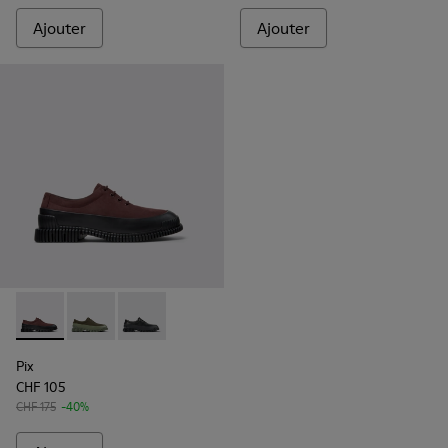
Ajouter
Ajouter
Pix - K100360-066 - Chaussures multicolores en nubuck et 
Pix - K100360-052 - Chaussures vertes pour homme
Pix - K100360-032 - Chaussures en cuir noir 
Pix
CHF 105
CHF 175
-40%