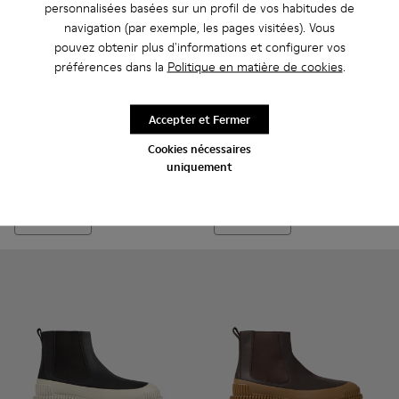
personnalisées basées sur un profil de vos habitudes de
navigation (par exemple, les pages visitées). Vous
pouvez obtenir plus d'informations et configurer vos
préférences dans la
Politique en matière de cookies
.
Pix - K101076-003 - Chaussures en cuir velours vert pour h
Pix - K101076-010 - Chaussures en cuir marron pour
Pix - K101076-008 - Chaussures en cuir gris 
Pix - K101076-006 - Chaussures en cu
Pix - K101076-005 - Chaussure
Pix - K300277-006 - Bottes 
Pix - K101076-001 - Cha
Pix - K300277-019 - B
Pix - K300277-
Pix - K
Accepter et Fermer
Pix
Pix
Cookies nécessaires
CHF 105
CHF 220
uniquement
CHF 175
-40%
Ajouter
Ajouter