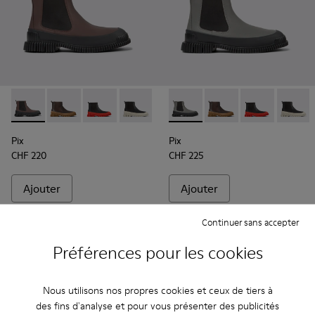
Pix - K300252-020 - Bottes Chelsea en cuir marron et noir
Pix - K300252-028 - Bottines Chelsea en cuir marro
Pix - K300252-027 - Bottines Chelsea en cuir
Pix - K300252-023 - Bottes Chelsea en
Pix - K300252-019 - Bottes Chel
Pix - K300252-019 - Bottes C
Pix - K300252-015 - Bott
Pix - K300252-028 - 
Pix - K300252-
Pix - K
Pix
Pix
CHF 220
CHF 225
Ajouter
Ajouter
Continuer sans accepter
Préférences pour les cookies
Nous utilisons nos propres cookies et ceux de tiers à
des fins d'analyse et pour vous présenter des publicités