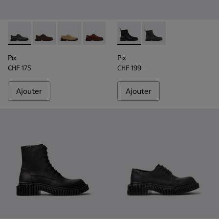
Pix - K101076-008 - Chaussures en cuir gris pour homme.
Pix - K101076-010 - Chaussures en cuir marron pour
Pix - K101076-006 - Chaussures en cuir sué
Pix - K101076-005 - Chaussures en cu
Pix - K101076-003 - Chaussures
Pix - K300562-001 - Bottines
Pix - K101076-001 - Cha
Pix - K300562-002 - B
Pix
Pix
CHF 175
CHF 199
Ajouter
Ajouter