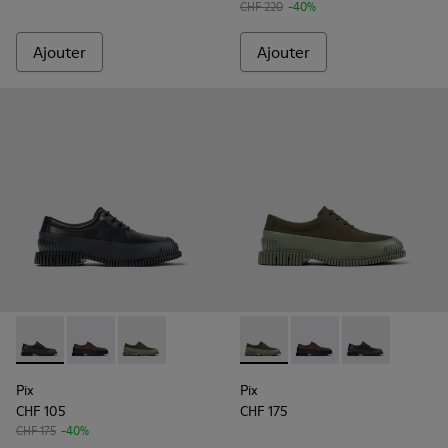
CHF 220
-40%
Ajouter
Ajouter
Pix - K100360-032 - Chaussures en cuir noir pour homme.
Pix - K100360-066 - Chaussures multicolores en nub
Pix - K100360-052 - Chaussures vertes pour
Pix - K100360-052 - Chauss
Pix - K100360-066 - 
Pix - K100360-
Pix
Pix
CHF 105
CHF 175
CHF 175
-40%