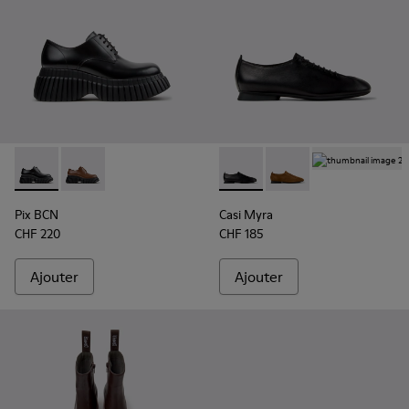
Casi Myra - K
Pix BCN - K201949-001 - Chaussures en cuir noir pour femm
Pix BCN - K201949-002
Casi Myra - K201802-001 - Ch
Casi Myra - K201802-
Pix BCN
Casi Myra
CHF 220
CHF 185
Ajouter
Ajouter