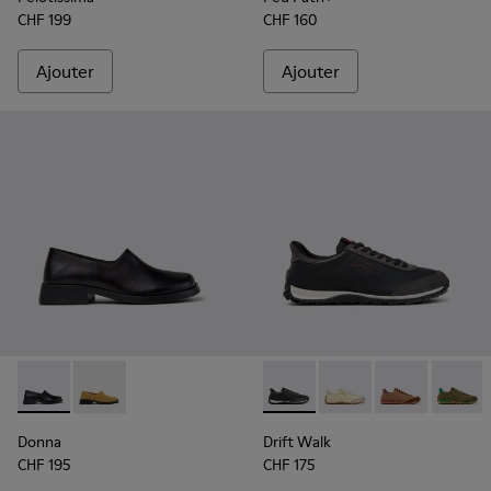
CHF 199
CHF 160
Ajouter
Ajouter
Donna - K201936-001 - Mocassins en cuir noir Pour femme.
Donna - K201936-002
Drift Walk - K201885-009 - B
Drift Walk - K201885
Drift Walk - K
Drift W
Donna
Drift Walk
CHF 195
CHF 175