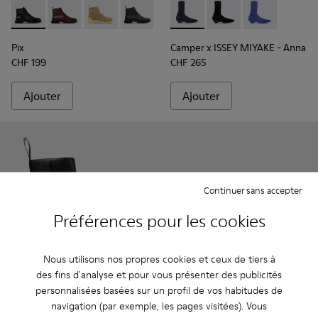
Pix - K400830-005 - Bottines en cuir noir pour femme.
Pix - K400830-006
Pix - K400830-004
Pix - K400830-001
Camper x ISSEY MIYAKE - Ann
Camper x ISSEY MIYA
Camper x ISSE
Pix
Camper x ISSEY MIYAKE - Anna
CHF 199
CHF 265
Ajouter
Ajouter
Continuer sans accepter
Préférences pour les cookies
Nous utilisons nos propres cookies et ceux de tiers à
des fins d'analyse et pour vous présenter des publicités
personnalisées basées sur un profil de vos habitudes de
navigation (par exemple, les pages visitées). Vous
Kora - K400798-001 - Bottines en cuir noir pour femme.
Kora - K400798-011 - Bottines en cuir marron pour 
Kora - K400798-010
Kora - K400798-009
Kora - K400798-008 - Bottines
Runner - K201855-001 - Bask
Kora - K400798-007
Runner - K201855-01
Kora - K400798-
Runner - K201
Kora - K4
Runner 
Ko