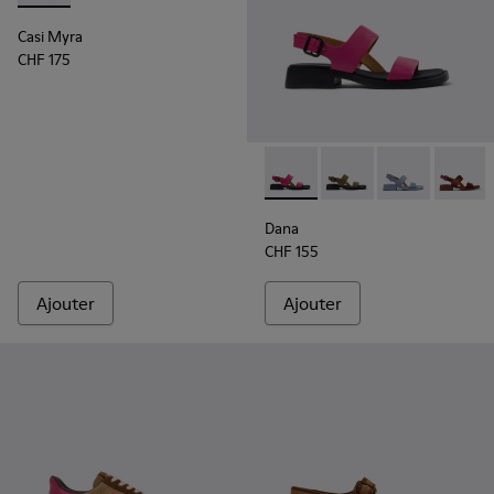
Casi Myra
CHF 175
Dana - K201486-019 - Sandal
Dana - K201486-020
Dana - K20148
Dana -
Dana
CHF 155
Ajouter
Ajouter