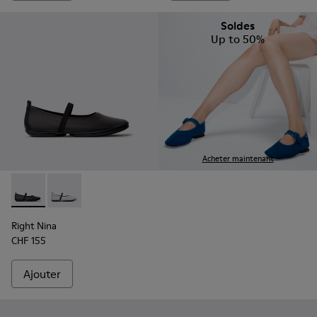
Soldes
Up to 50%
Acheter maintenant
Right Nina - K201643-002 - Ballerines en cuir noir Pour fem
Right Nina - K201643-017
Right Nina
CHF 155
Ajouter