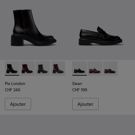
Pix London - K400804-001 - Bottines en cuir noir pour fem
Pix London - K400804-006
Pix London - K400804-005
Pix London - K400804-004
Pix London - K400804-002
Dean - K201790-001 - Chauss
Dean - K201790-008
Dean - K2017
Pix London
Dean
CHF 240
CHF 199
Ajouter
Ajouter