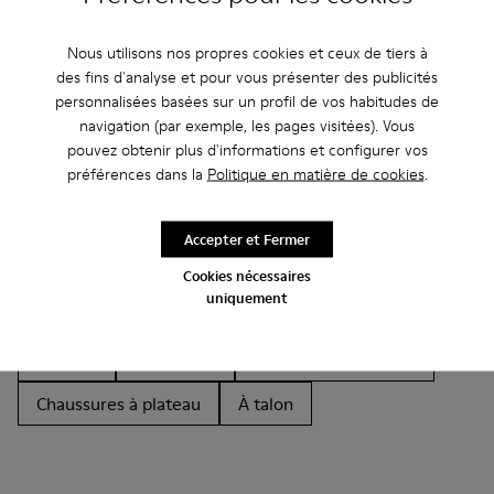
Nous utilisons nos propres cookies et ceux de tiers à
des fins d'analyse et pour vous présenter des publicités
personnalisées basées sur un profil de vos habitudes de
Autres Catégories
navigation (par exemple, les pages visitées). Vous
pouvez obtenir plus d'informations et configurer vos
préférences dans la
Politique en matière de cookies
.
Bottines
Non Leather
Ballerines
Accepter et Fermer
Chaussures à lacets
Mocassins
Clogs
Cookies nécessaires
uniquement
Sandales
Bottes
Chaussures casual
Baskets
Chaussons
Chaussures habillées
Chaussures à plateau
À talon