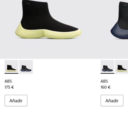
ABS - K300260-003 - Black
ABS - K300260-006 - Sneaker alta negra para hombr
ABS - K30026
ABS -
ABS
ABS
175 €
160 €
Añadir
Añadir