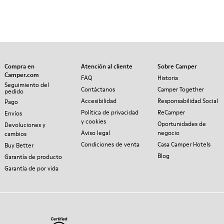
Compra en
Atención al cliente
Sobre Camper
Camper.com
FAQ
Historia
Seguimiento del
Contáctanos
Camper Together
pedido
Accesibilidad
Responsabilidad Social
Pago
Política de privacidad
ReCamper
Envíos
y cookies
Oportunidades de
Devoluciones y
Aviso legal
negocio
cambios
Condiciones de venta
Casa Camper Hotels
Buy Better
Blog
Garantía de producto
Garantía de por vida