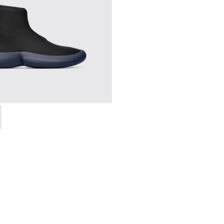
e
0-006 - Sneaker alta negra para hombre
 K300260-003 - Black