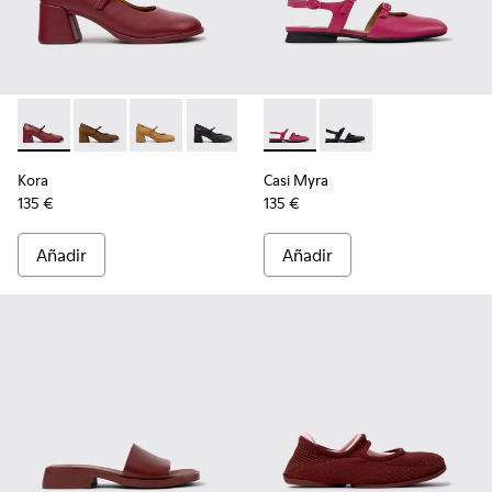
Kora - K201799-009 - Bailarinas de piel burdeos para mujer.
Kora - K201799-008
Kora - K201799-007
Kora - K201799-001
Casi Myra - K201804-003 - Za
Casi Myra - K201804-
Kora
Casi Myra
135 €
135 €
Añadir
Añadir