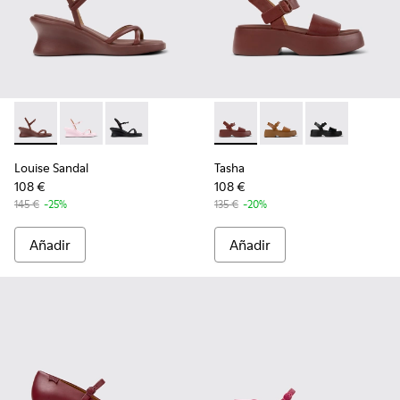
Louise Sandal - K201916-002 - Sandalias de piel burdeos para
Louise Sandal - K201916-003
Louise Sandal - K201916-001
Tasha - K201659-012 - Sandali
Tasha - K201659-011
Tasha - K2016
Louise Sandal
Tasha
108 €
108 €
145 €
-25%
135 €
-20%
Añadir
Añadir