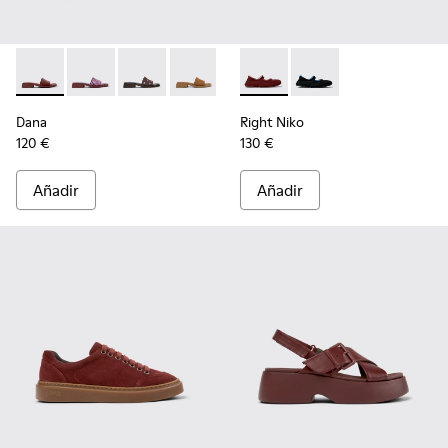
Dana - K201740-014 - Sandalias de piel burdeos para mujer.
Dana - K201740-015
Dana - K201740-013
Dana - K201740-011
Dana - K201740-008
Right Niko - K201944-004 - Ba
Dana - K201740-004
Right Niko - K201944
Dana - K201740-
Dana
Right Niko
120 €
130 €
Añadir
Añadir