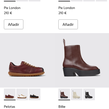
Pix London
Pix London
210 €
210 €
Añadir
Añadir
Pelotas - K201758-007 - Zapatos de piel multicolor para muje
Pelotas - K201758-010
Pelotas - K201758-001
Billie - K400754-007 - Botine
Billie - K400754-006
Billie - K4007
Pelotas
Billie