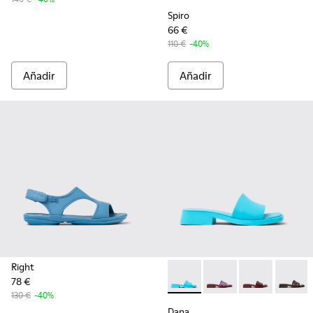
Spiro
66 €
110 €
-40%
Añadir
Añadir
Right
78 €
Dana - K201740-003 - Sandalia
Dana - K201740-015
Dana - K20174
Dana - 
130 €
-40%
Dana