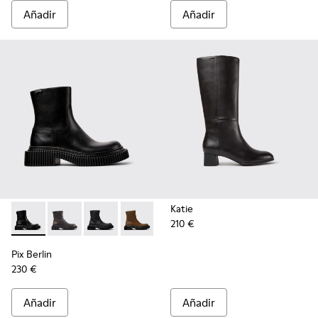
Añadir
Añadir
Katie
210 €
Pix Berlin - K400809-001 - Botas de media caña de piel negr
Pix Berlin - K400809-005
Pix Berlin - K400809-004 - Botines de nobuk 
Pix Berlin - K400809-002
Pix Berlin
230 €
Añadir
Añadir