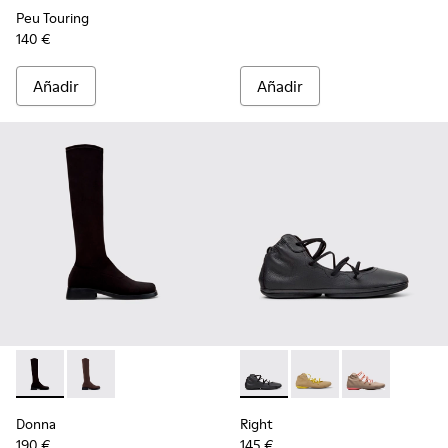
Peu Touring
140 €
Añadir
Añadir
Donna - K400703-003 - Botas altas negras de textil para muj
Donna - K400703-004
Right - K400194-029 - Botine
Right - K400194-026
Right - K4001
Donna
Right
190 €
145 €