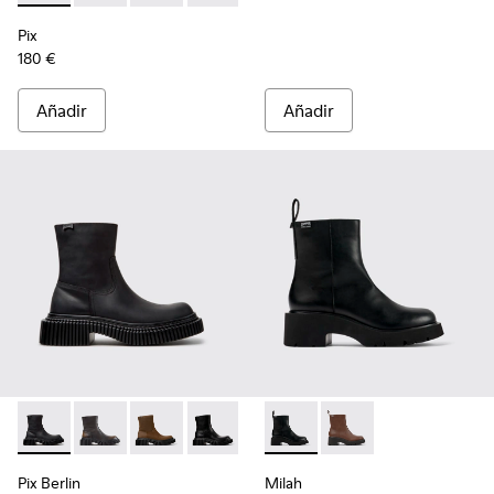
Pix
180 €
Añadir
Añadir
Pix Berlin - K400809-004 - Botines de nobuk negros para mu
Pix Berlin - K400809-005
Pix Berlin - K400809-002
Pix Berlin - K400809-001 - Botas de me
Milah - K400725-001 - Botine
Milah - K400725-002
Pix Berlin
Milah