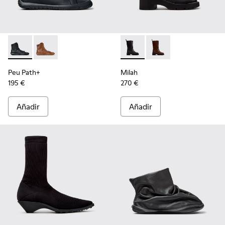
Peu Path+ - K400861-001 - Botines de piel negros para muje
Peu Path+ - K400861-003
Milah - K400843-001 - Botas 
Milah - K400843-002
Peu Path+
Milah
195 €
270 €
Añadir
Añadir