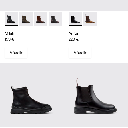
Milah - K400776-001 - Botines negros de piel para mujer.
Milah - K400776-011
Milah - K400776-010
Milah - K400776-008
Milah - K400776-007
Anita - K400840-001 - Botine
Milah - K400776-002
Anita - K400840-002
Milah
Anita
199 €
220 €
Añadir
Añadir