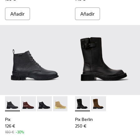
Añadir
Añadir
Pix - K400830-001 - Botines de piel negros para mujer.
Pix - K400830-006
Pix - K400830-005 - Botines de piel negros p
Pix - K400830-004
Pix Berlin - K400807-002 - 
Pix Berlin - K400807
Pix
Pix Berlin
126 €
250 €
180 €
-30%