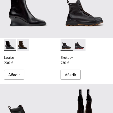
Louise - K400838-001 - Botines negros de piel para mujer.
Louise - K400838-004
Brutus+ - K400819-003 - Boti
Brutus+ - K400819-0
Louise
Brutus+
200 €
230 €
Añadir
Añadir