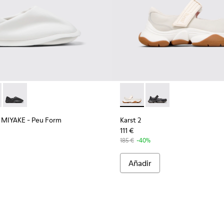
r.
- Bailarinas de piel gris para mujer.
835-001 - Bailarinas de piel negras para mujer.
EY MIYAKE - Peu Form - K201849-003 - Zapatos de piel blancos
r x ISSEY MIYAKE - Peu Form - K201849-004
Camper x ISSEY MIYAKE - Peu Form - K201849-001 - Mocasines
Karst 2 - K201846-002 - Zapat
Karst 2 - K201846-001 
 MIYAKE - Peu Form
Karst 2
111 €
185 €
-40%
Añadir