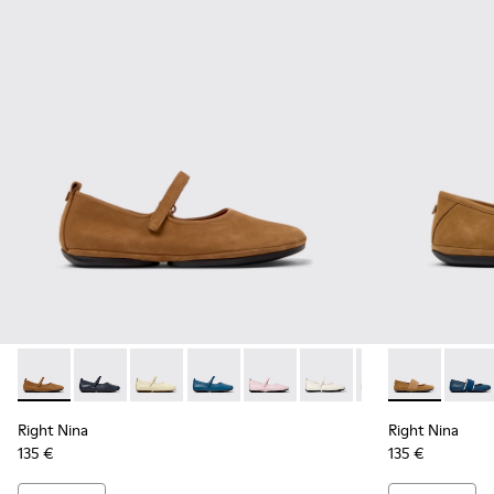
Right Nina - K201365-030 - Zapatos de nobuk marrón para m
Right Nina - K201365-039
Right Nina - K201365-036
Right Nina - K201365-035
Right Nina - K201365-034
Right Nina - K201365-02
Right Nina - K201
Right Nina - 
Right Nina
Right 
Right Nina
Right Nina
135 €
135 €