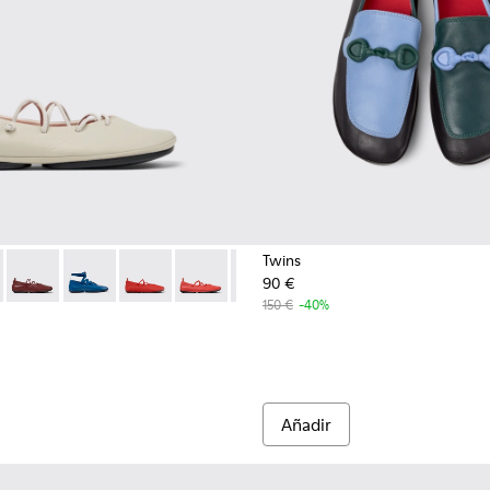
Twins
90 €
ujer.
K201835-004 - Bailarinas de piel gris para mujer.
 Nina - K201835-009
Right Nina - K201835-008
Right Nina - K201835-007
Right Nina - K201835-006
Right Nina - K201835-003 - Bailarinas roj
Right Nina - K201835-001 - Bailar
150 €
-40%
Añadir