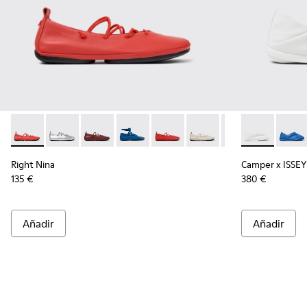
Right Nina - K201835-003 - Bailarinas rojas de piel para muje
Right Nina - K201835-009
Right Nina - K201835-008
Right Nina - K201835-007
Right Nina - K201835-006
Right Nina - K201835-004 
Right Nina - K201
Camper x ISS
Campe
Right Nina
Camper x ISSEY
135 €
380 €
Añadir
Añadir