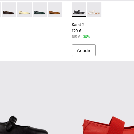
s de piel negros para mujer.
03 - Zapatos de piel blancos para mujer.
201253-015 - Bailarinas negras de piel para mujer.
Myra - K201253-058
Casi Myra - K201253-057
Casi Myra - K201253-046
Casi Myra - K201253-042 - Bailarinas verdes de 
Casi Myra - K201253-041 - Bailarinas de 
Karst 2 - K201846-001 - Zapat
Karst 2 - K201846-002 
Karst 2
129 €
185 €
-30%
Añadir