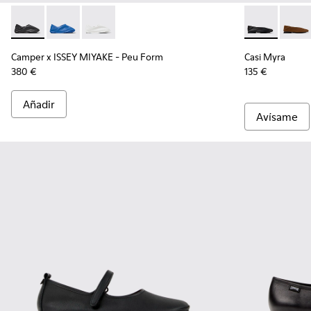
Camper x ISSEY MIYAKE - Peu Form - K201849-001 - Mocasine
Camper x ISSEY MIYAKE - Peu Form - K201849-004
Camper x ISSEY MIYAKE - Peu Form - K201849-0
Casi Myra - K
Casi 
Camper x ISSEY MIYAKE - Peu Form
Casi Myra
380 €
135 €
Añadir
Avísame