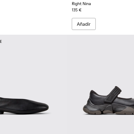
Right Nina
135 €
Añadir
E