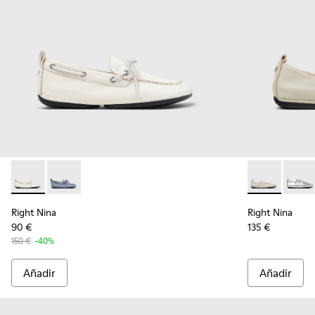
Right Nina - K201848-004 - Bailarinas de piel blancas para m
Right Nina - K201848-005
Right Nina - 
Right
Right Nina
Right Nina
90 €
135 €
150 €
-40%
Añadir
Añadir