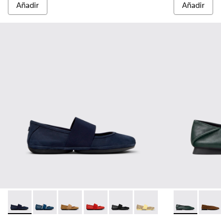
Añadir
Añadir
Right Nina - 21595-243 - Bailarinas de piel nobuk azules para
Right Nina - 21595-269
Right Nina - 21595-265 - Bailarinas de piel no
Right Nina - 21595-258 - Bailarinas de p
Right Nina - 21595-242 - Bailari
Right Nina - 21595-228
Casi Myra - K
Casi 