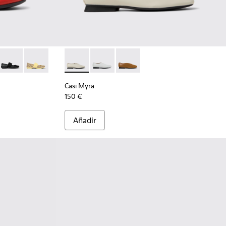
rinas de piel rojas para mujer.
9
1595-265 - Bailarinas de piel nobuk marrón para mujer.
ina - 21595-243 - Bailarinas de piel nobuk azules para mujer.
Right Nina - 21595-242 - Bailarinas negras de piel para mujer.
Right Nina - 21595-228
Casi Myra - K201751-006 - Zapatos de piel gri
Casi Myra - K201751-010
Casi Myra - K201751-009
Casi Myra
150 €
Añadir