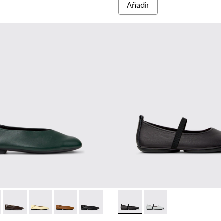
Añadir
 mujer.
buk marrón para mujer.
iel rojas para mujer.
nas negras de piel para mujer.
201253-042 - Bailarinas verdes de piel para mujer.
Myra - K201253-058
Casi Myra - K201253-057
Casi Myra - K201253-046
Casi Myra - K201253-041 - Bailarinas de piel ma
Casi Myra - K201253-015 - Bailarinas neg
Right Nina - K201643-002 - Ba
Right Nina - K201643-