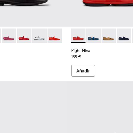
.
0 - Zapatos de nobuk marrón para mujer.
1365-024
201629-001 - Zapatos negros de piel para mujer.
 - K201365-022 - Zapatos de piel gris para mujer.
yra - K201629-017
Casi Myra - K201629-016
Casi Myra - K201629-014
Casi Myra - K201629-010
Casi Myra - K201629-003
Right Nina - 21595-258 - Baila
Right Nina - 21595-26
Right Nina - 2
Right N
Right Nina
135 €
Añadir