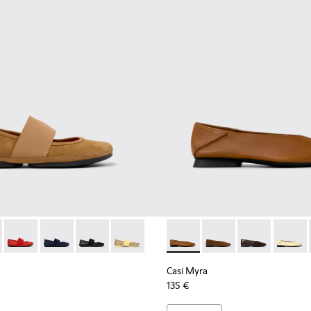
ujer.
4
365-022 - Zapatos de piel gris para mujer.
21595-265 - Bailarinas de piel nobuk marrón para mujer.
 - K201365-021 - Zapatos de piel negros para mujer.
Nina - 21595-269
Right Nina - 21595-258 - Bailarinas de piel rojas para mujer.
Right Nina - 21595-243 - Bailarinas de piel nobuk azule
Right Nina - 21595-242 - Bailarinas negras de pi
Right Nina - 21595-228
Casi Myra - K201253-041 - Bai
Casi Myra - K201253-
Casi Myra - K
Casi My
Casi Myra
135 €