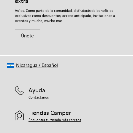
extra
3% piel
Si deseas obtener información detallada sobre cómo cuidar de
Así es. Como parte de la comunidad, disfrutarás de beneficios
tu par, visita nuestra
Guía para el cuidado del calzado
.
exclusivos como descuentos, acceso anticipado, invitaciones a
eventos y mucho, mucho más.
Únete
Nicaragua
/
Español
Ayuda
Contáctanos
Tiendas Camper
Encuentra tu tienda más cercana