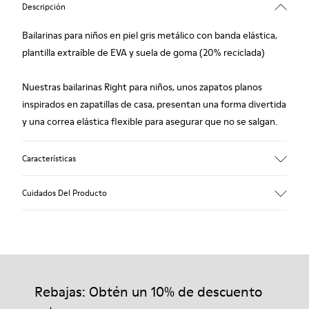
Descripción
Bailarinas para niños en piel gris metálico con banda elástica,
plantilla extraíble de EVA y suela de goma (20% reciclada)
Nuestras bailarinas Right para niños, unos zapatos planos
inspirados en zapatillas de casa, presentan una forma divertida
y una correa elástica flexible para asegurar que no se salgan.
Características
Empeine
Cuidados Del Producto
Piel
Color
Gris metálico
Suela/Características
Nuestros zapatos se han fabricado con materiales de primera
goma (20% reciclado)
calidad cuidadosamente seleccionados. El uso de productos
Plantilla
adecuados para el cuidado del calzado los protegerá y
Rebajas: Obtén un 10% de descuento
EVA
garantizará que duren más tiempo.
Forro
87% piel 10% textil (84% poliéster reciclado - 16% látex)