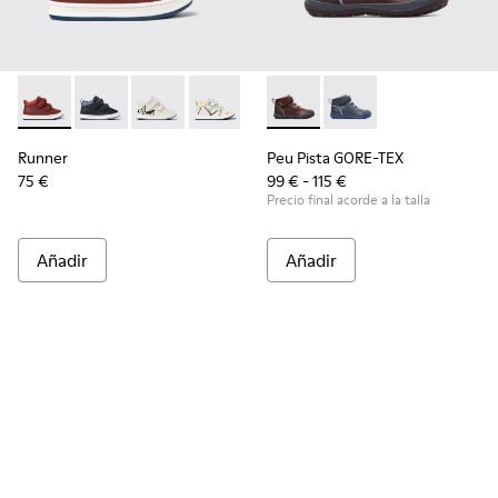
Runner - K900337-002 - Sneakers burdeos de piel para niños
Runner - K900337-005
Runner - K900337-004
Runner - K900337-003
Runner - K900337-001
Peu Pista GORE-TEX - K9001
Peu Pista GORE-TEX 
Runner
Peu Pista GORE-TEX
75 €
99 € - 115 €
Precio final acorde a la talla
Añadir
Añadir