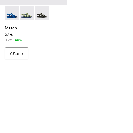
Match - K100781-004 - Sandalias de PET reciclado azules p
Match - K100781-008 - Sandalias azules y amarillas d
Match - K100781-001 - Sandalias de PET recic
Match
57 €
95 €
-40%
Añadir