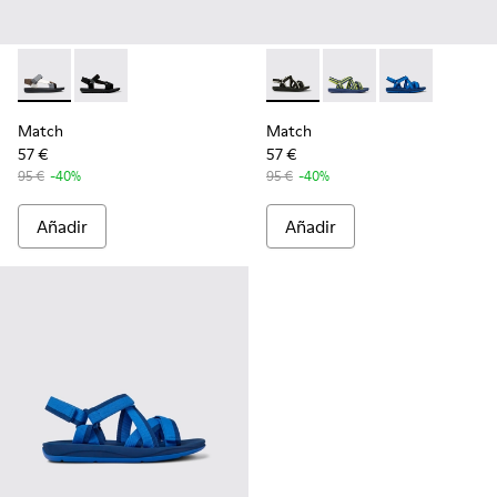
Match - K100539-013 - Sandalia multicolor para hombre
Match - K100539-001 - Sandalias de tejido negras pa
Match - K100781-001 - Sanda
Match - K100781-008 -
Match - K10078
Match
Match
57 €
57 €
95 €
-40%
95 €
-40%
Añadir
Añadir