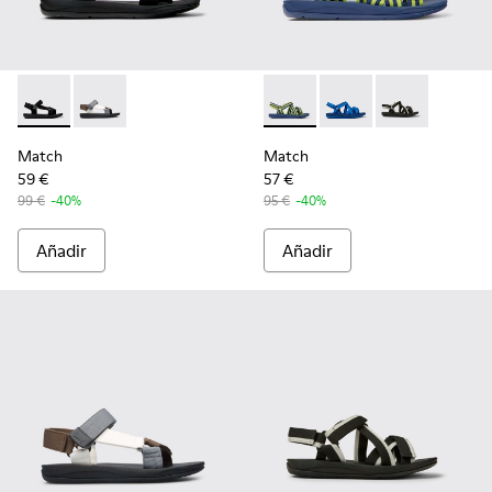
Match - K100539-001 - Sandalias de tejido negras para homb
Match - K100539-013 - Sandalia multicolor para hom
Match - K100781-008 - Sandal
Match - K100781-004 -
Match - K10078
Match
Match
59 €
57 €
99 €
-40%
95 €
-40%
Añadir
Añadir