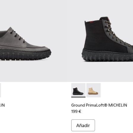
 en color gris oscuro
erdes para hombre.
 ante marrones para hombre.
LIN - K300332-002 - Botín para hombre
d MICHELIN - K300332-004 - Zapatos de ante encerado marrón
Ground PrimaLoft® MICHELIN 
Ground PrimaLoft® MI
LIN
Ground PrimaLoft® MICHELIN
199 €
Añadir