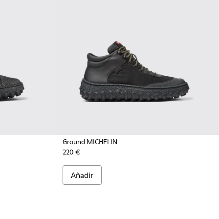
Ground MICHELIN
220 €
 oscuro
- K300405-011 - Botines negros de tejido y piel para hombre
CHELIN - K300405-010 - Botines beiges de tejido y piel para
Añadir