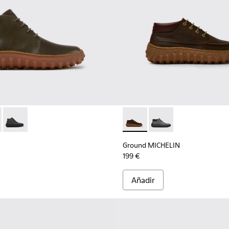
bre.
 hombre.
ado en color gris oscuro
0330-020 - Botines de piel verdes para hombre.
d - K300330-019 - Botines de ante marrones para hombre.
Ground - K300330-006 - Botines de ante encerado en color gr
Ground MICHELIN - K300332-
Ground MICHELIN - K
Ground MICHELIN
199 €
Añadir