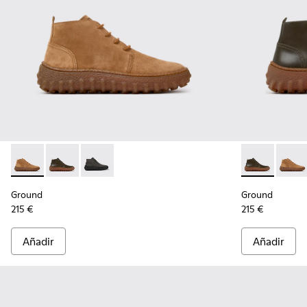
Ground - K300330-019 - Botines de ante marrones para hom
Ground - K300330-020 - Botines de piel verdes para
Ground - K300330-006 - Botines de ante encer
Ground - K30
Groun
Ground
Ground
215 €
215 €
Añadir
Añadir