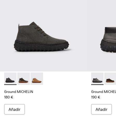
Ground MICHELIN - K300330-006 - Botines de ante encerado
Ground MICHELIN - K300330-020 - Botines de piel v
Ground MICHELIN - K300330-019 - Botines de
Ground MICHE
Groun
Ground MICHELIN
Ground MICHE
180 €
190 €
Añadir
Añadir