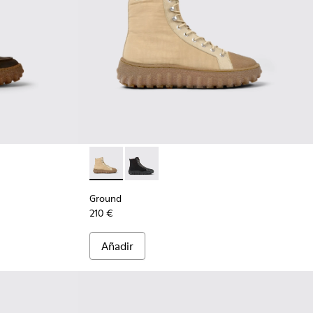
is oscuro
004 - Zapatos de ante encerado marrón oscuro
300332-002 - Botín para hombre
Ground - K300405-010 - Botines beiges de te
Ground - K300405-011 - Botines negro
Ground
210 €
Añadir