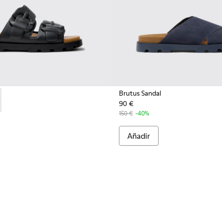
Brutus Sandal
90 €
s para hombre.
egras para hombre.
 - K101046-001 - Sandalias sintéticas negras para hombre.
 Sandal - K101046-002 - Sandalias sintéticas marrones para ho
150 €
-40%
Añadir