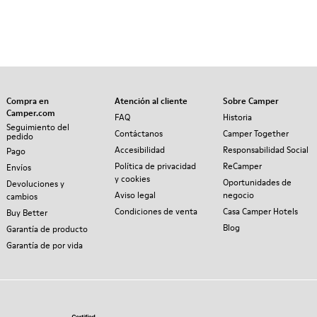
Compra en
Atención al cliente
Sobre Camper
Camper.com
FAQ
Historia
Seguimiento del
Contáctanos
Camper Together
pedido
Accesibilidad
Responsabilidad Social
Pago
Política de privacidad
ReCamper
Envíos
y cookies
Oportunidades de
Devoluciones y
Aviso legal
negocio
cambios
Condiciones de venta
Casa Camper Hotels
Buy Better
Blog
Garantía de producto
Garantía de por vida