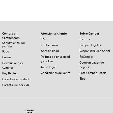
Compra en
Atención al cliente
Sobre Camper
Camper.com
FAQ
Historia
Seguimiento del
Contáctanos
Camper Together
pedido
Accesibilidad
Responsabilidad Social
Pago
Política de privacidad
ReCamper
Envíos
y cookies
Oportunidades de
Devoluciones y
Aviso legal
negocio
cambios
Condiciones de venta
Casa Camper Hotels
Buy Better
Blog
Garantía de producto
Garantía de por vida