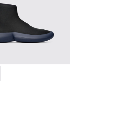
e
0-006 - Sneaker alta negra para hombre
 K300260-003 - Black