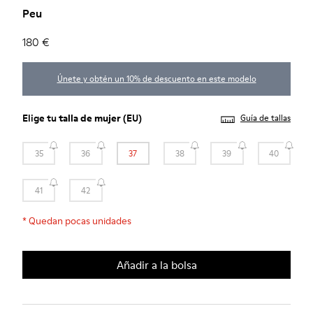
Peu
180 €
Únete y obtén un 10% de descuento en este modelo
Elige tu
talla de mujer
(EU)
Guía de tallas
35
36
37
38
39
40
41
42
*
Quedan pocas unidades
Añadir a la bolsa