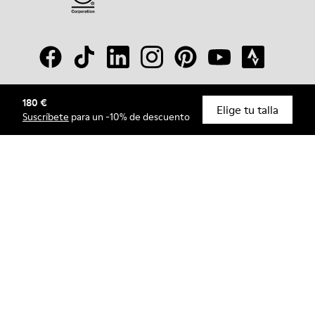
180 €
© Camper, 2026
Elige tu talla
Suscríbete
para un -10% de descuento