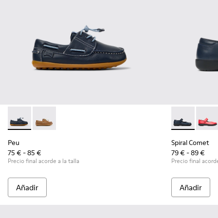
Peu - K800689-002 - Zapatos náuticos de piel azules para ni
Peu - K800689-004
Spiral Comet 
Spira
Peu
Spiral Comet
75 € - 85 €
79 € - 89 €
Precio final acorde a la talla
Precio final acorde
Añadir
Añadir