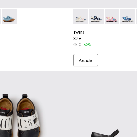
niños.
8-004 - Zapatos de piel marrones para niños.
K800708-003 - Zapatos marrones de piel para niños.
Peu - K800708-002
Twins - K800590-010 - Sandali
Twins - K800590-011 - 
Twins - K800
Twins 
Twins
32 €
65 €
-50%
Añadir