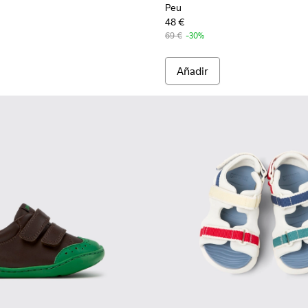
Peu
48 €
69 €
-30%
Añadir