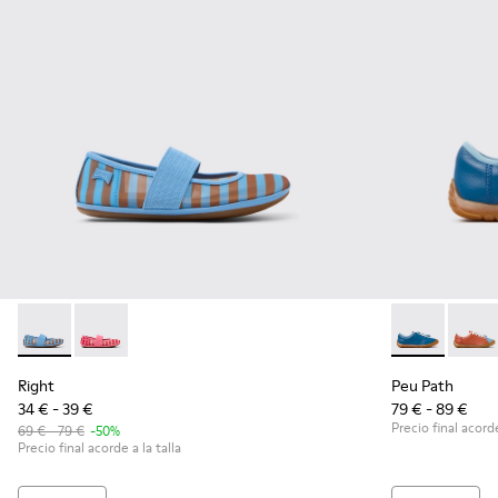
Right - K800696-002 - Bailarinas de tejido y piel azules para
Right - K800696-001
Peu Path - K8
Peu P
Right
Peu Path
34 € - 39 €
79 € - 89 €
Precio final acorde
69 € - 79 €
-50%
Precio final acorde a la talla