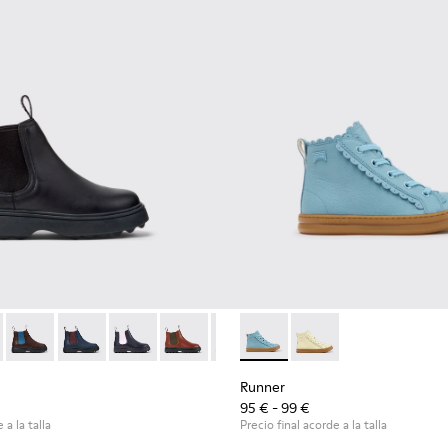
ños.
il para niños.
49-001 - Botines de piel negros para niños.
 - K900149-026
Norte - K900149-025
Norte - K900149-024
Norte - K900149-023
Norte - K900149-022
Norte - K900149-021
Runner - K900421-001 - Zapati
Norte - K900149-019
Runner - K900421-00
Norte - K900149-0
Norte - K9
Nort
Runner
95 € - 99 €
 a la talla
Precio final acorde a la talla