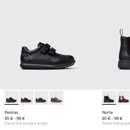
Pelotas - 80353-009 - Zapatos negros de piel y textil para ni
Pelotas - 80353-044 - Zapatos marrones de piel y text
Pelotas - 80353-043
Pelotas - 80353-037
Norte - K9001
Norte
Pelotas
Norte
85 € - 99 €
85 € - 99 €
Precio final acorde a la talla
Precio final acorde