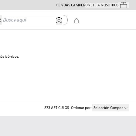
TIENDAS CAMPER
ÚNETE A NOSOTROS
Tus Pedido
usca aquí
ás icónicos.
873
ARTÍCULOS
Ordenar por
:
Selección Camper