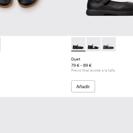
os.
14-002 - Zapatillas de piel en blanco y negro para niños.
 - K800714-001
Duet - K800549-003 - Bailari
Duet - K800549-006
Duet - K8005
Duet
79 € - 89 €
Precio final acorde a la talla
Añadir