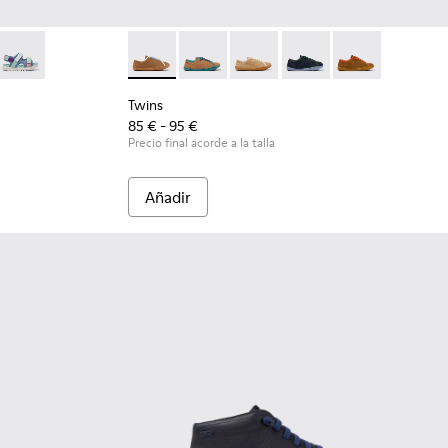
as de tejido multicolor para niños.
Sandalias multicolor de tejido y piel para niños.
590-007
- K800590-006
Twins - K800590-004
Twins - K800663-007 - Zapatos de piel multic
Twins - K800663-004
Twins - K800663-003
Twins - K800663-002
Twins - K80066
Twins
85 € - 95 €
Precio final acorde a la talla
Añadir