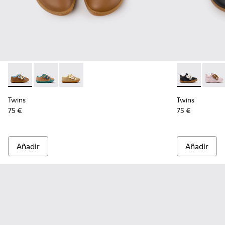
Twins - K800666-008 - Zapatillas de piel multicolor para niñ
Twins - K800666-006
Twins - K800666-005
Twins - K8007
Twins
Twins
Twins
75 €
75 €
Añadir
Añadir