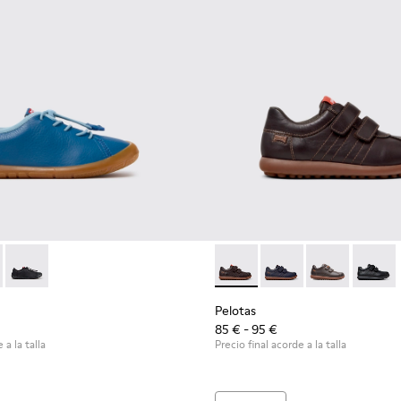
 niños.
00707-002 - Zapatillas de piel azules para niños.
ath - K800707-008
Peu Path - K800707-007
Pelotas - 80353-044 - Zapatos
Pelotas - 80353-043
Pelotas - 803
Pelotas
Pelotas
85 € - 95 €
 a la talla
Precio final acorde a la talla