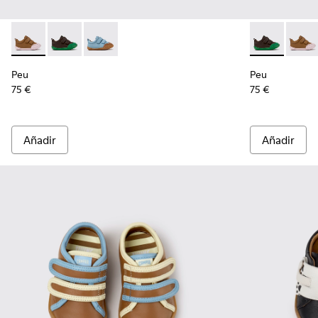
Peu - K800708-003 - Zapatos marrones de piel para niños.
Peu - K800708-004 - Zapatos de piel marrones para 
Peu - K800708-002
Peu - K80070
Peu - 
Peu
Peu
75 €
75 €
Añadir
Añadir