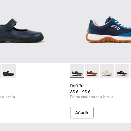
ños.
- 80356-031 - Zapatos de piel azules para niños.
l Comet - 80356-030
Spiral Comet - 80356-003
Drift Trail - K800548-032 - Zap
Drift Trail - K800548-
Drift Trail - 
Drift T
Drift Trail
85 € - 95 €
 a la talla
Precio final acorde a la talla
Añadir