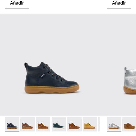
Añadir
Añadir
Kiddo - K900189-026 - Botines de piel azules para niños.
Kiddo - K900189-028 - Botines de piel marrones para
Kiddo - K900189-025
Kiddo - K900189-021
Kiddo - K900189-020
Kiddo - K900189-018
Kiddo - K900189
Peu - 80153-1
Kiddo - K
Peu - 
Ki