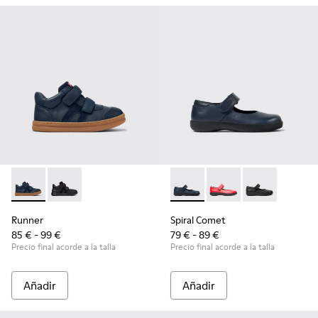
Runner - K900384-001 - Zapatillas azules de piel y nobuk par
Runner - K900384-002
Spiral Comet - 80356-031 - Za
Spiral Comet - 80356
Spiral Comet 
Runner
Spiral Comet
85 € - 99 €
79 € - 89 €
Precio final acorde a la talla
Precio final acorde a la talla
Añadir
Añadir