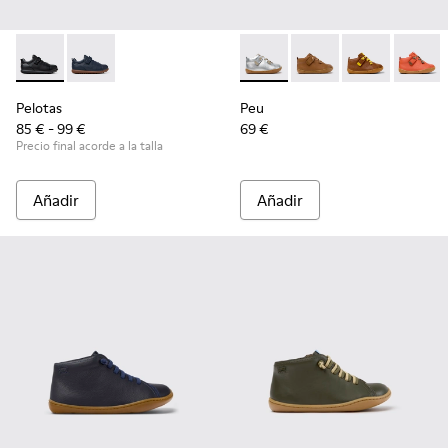
Pelotas - K800316-003 - Zapatos negros de piel y textil para 
Pelotas - K800316-004
Peu - 80153-120 - Botines de 
Peu - 80153-119
Peu - 80153-1
Peu - 8
Pelotas
Peu
85 € - 99 €
69 €
Precio final acorde a la talla
Añadir
Añadir