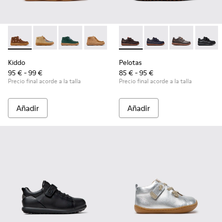
Kiddo - K900398-005 - Botines de ante y piel marrones para
Kiddo - K900398-004
Kiddo - K900398-002
Kiddo - K900398-001
Pelotas - 80353-044 - Zapatos
Pelotas - 80353-043
Pelotas - 803
Pelotas
Kiddo
Pelotas
95 € - 99 €
85 € - 95 €
Precio final acorde a la talla
Precio final acorde a la talla
Añadir
Añadir