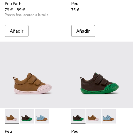
Peu Path
Peu
79 € - 89 €
75 €
Precio final acorde a la talla
Añadir
Añadir
Peu - K800708-003 - Zapatos marrones de piel para niños.
Peu - K800708-004 - Zapatos de piel marrones para 
Peu - K800708-002 - Zapatos azules de piel pa
Peu - K800708-004 - Zapatos
Peu - K800708-003 - Z
Peu - K800708-
Peu
Peu