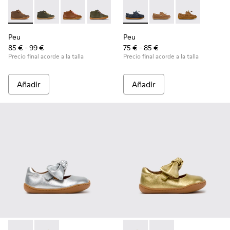
Peu - 90019-131 - Botines de piel marrones para niños.
Peu - 90019-130 - Botines de piel verdes para niños.
Peu - 90019-126
Peu - 90019-125
Peu - 90019-124
Peu - K800689-002 - Zapatos 
Peu - 90019-123
Peu - K800689-004
Peu - 90019-122
Peu - K80068
Peu - 900
Peu
Peu
Peu
85 € - 99 €
75 € - 85 €
Precio final acorde a la talla
Precio final acorde a la talla
Añadir
Añadir