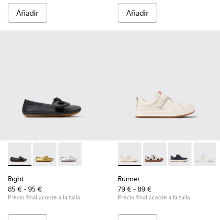
Añadir
Añadir
Right - K800702-006 - Bailarinas de piel negras para niños.
Right - K800702-004 - Bailarinas de piel amarillas par
Right - K800702-002 - Bailarinas de piel grises
Runner - K800247-030 - Zapati
Runner - K800247-03
Runner - K800
Runner
Right
Runner
85 € - 95 €
79 € - 89 €
Precio final acorde a la talla
Precio final acorde a la talla