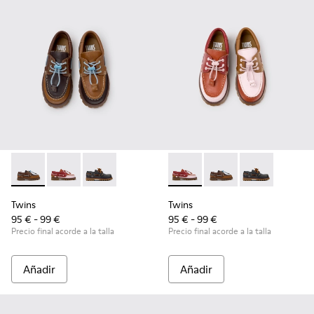
Twins - K800416-007 - Náuticos de piel marrón para niños.
Twins - K800416-008 - Zapatos náuticos de piel multi
Twins - K800416-001
Twins - K800416-008 - Zapato
Twins - K800416-007 -
Twins - K8004
Twins
Twins
95 € - 99 €
95 € - 99 €
Precio final acorde a la talla
Precio final acorde a la talla
Añadir
Añadir