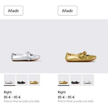
Añadir
Añadir
Right - K800702-002 - Bailarinas de piel grises para niños.
Right - K800702-006 - Bailarinas de piel negras para 
Right - K800702-004 - Bailarinas de piel amaril
Right - K800702-004 - Bailari
Right - K800702-006 - 
Right - K800702
Right
Right
85 € - 95 €
85 € - 95 €
Precio final acorde a la talla
Precio final acorde a la talla