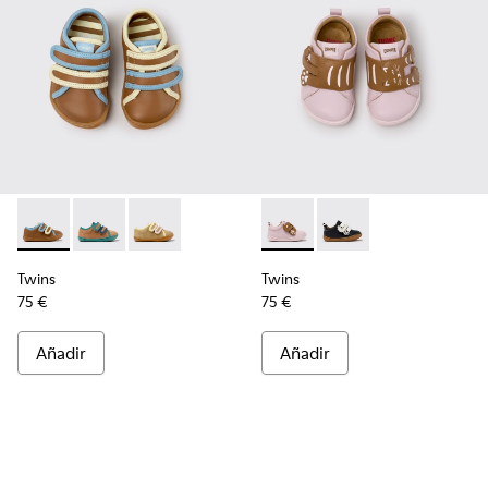
Twins - K800666-008 - Zapatillas de piel multicolor para niñ
Twins - K800666-006
Twins - K800666-005
Twins - K800714-001 - Zapatil
Twins - K800714-002
Twins
Twins
75 €
75 €
Añadir
Añadir