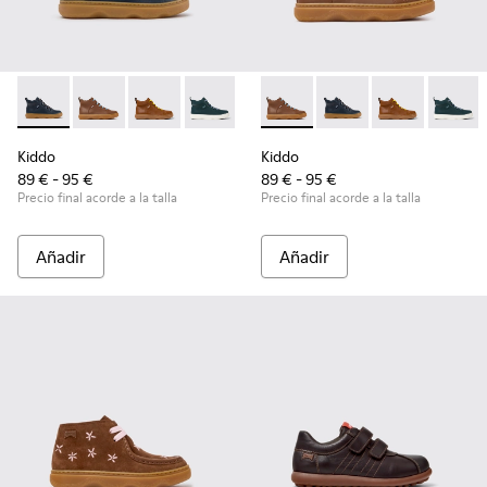
Kiddo - K900189-026 - Botines de piel azules para niños.
Kiddo - K900189-028 - Botines de piel marrones para
Kiddo - K900189-025
Kiddo - K900189-021
Kiddo - K900189-020
Kiddo - K900189-028 - Botine
Kiddo - K900189-018
Kiddo - K900189-026 -
Kiddo - K900189
Kiddo - K9001
Kiddo - K
Kiddo -
Ki
Kiddo
Kiddo
89 € - 95 €
89 € - 95 €
Precio final acorde a la talla
Precio final acorde a la talla
Añadir
Añadir