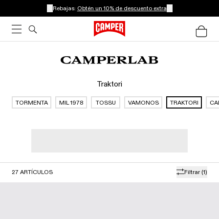
Rebajas:
Obtén un 10% de descuento extra
Traktori
TORMENTA
MIL 1978
TOSSU
VAMONOS
TRAKTORI
CA
27
ARTÍCULOS
Filtrar
(1)