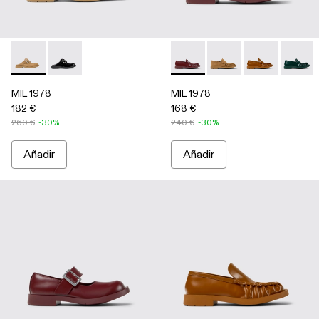
MIL 1978 - A500045-004 - Brown
MIL 1978 - A500045-001 - Black
MIL 1978 - A500039-005 - B
MIL 1978 - A500039-
MIL 1978 - A5
MIL 197
MIL 1978
MIL 1978
182 €
168 €
260 €
-30%
240 €
-30%
Añadir
Añadir