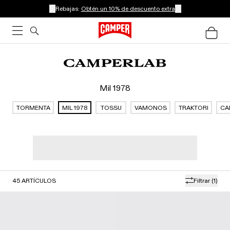
Rebajas:
Obtén un 10% de descuento extra
Mil 1978
TORMENTA
MIL 1978
TOSSU
VAMONOS
TRAKTORI
CA
45
ARTÍCULOS
Filtrar
(1)