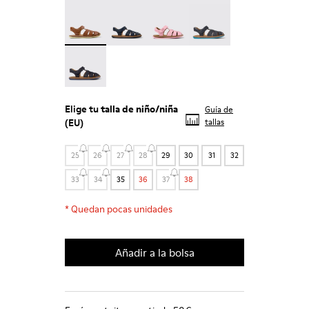
Bicho - 80177-078 - Sandalias cerradas de piel ma
Bicho - 80177-077
Bicho - 80177-074
Bicho - 80177-067
Bicho - 80177-062
Elige tu
talla de niño/niña
Guía de
(EU)
tallas
25
26
27
28
29
30
31
32
33
34
35
36
37
38
*
Quedan pocas unidades
Añadir a la bolsa