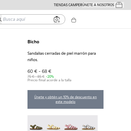
TIENDAS CAMPER
ÚNETE A NOSOTROS
Tus Pedido
usca aquí
Bicho
Sandalias cerradas de piel marrón para
niños.
60 € - 68 €
75 € - 85 €
-20%
Precio final acorde a la talla
Únete y obtén un 10% de descuento en
este modelo
Bicho - 80177-088
Bicho - 80177-086
Bicho - 80177-083
Bicho - 80177-082